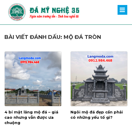
BÀI VIẾT ĐÁNH DẤU: MỘ ĐÁ TRÒN
4 bí mật lăng mộ đá – giá
Ngôi mộ đá đẹp cần phải
cao nhưng vẫn được ưa
có những yếu tố gì?
chuộng