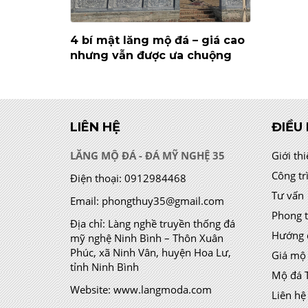
4 bí mật lăng mộ đá – giá cao
nhưng vẫn được ưa chuộng
LIÊN HỆ
ĐIỀU
LĂNG MỘ ĐÁ - ĐÁ MỸ NGHỆ 35
Giới th
Công tr
Điện thoại:
0912984468
Tư vấn
Email:
phongthuy35@gmail.com
Phong 
Địa chỉ:
Làng nghề truyền thống đá
Hướng 
mỹ nghệ Ninh Bình – Thôn Xuân
Phúc, xã Ninh Vân, huyện Hoa Lư,
Giá mộ
tỉnh Ninh Bình
Mộ đá 
Website:
www.langmoda.com
Liên hệ