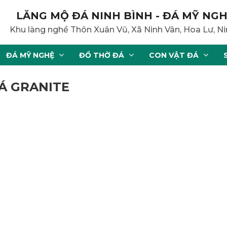
LĂNG MỘ ĐÁ NINH BÌNH - ĐÁ MỸ NGH
Khu làng nghề Thôn Xuân Vũ, Xã Ninh Vân, Hoa Lư, Ni
ĐÁ MỸ NGHỆ
ĐỒ THỜ ĐÁ
CON VẬT ĐÁ
ĐÁ GRANITE