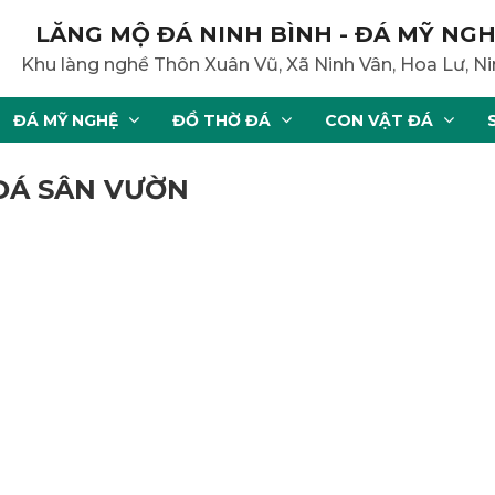
LĂNG MỘ ĐÁ NINH BÌNH - ĐÁ MỸ NGH
Khu làng nghề Thôn Xuân Vũ, Xã Ninh Vân, Hoa Lư, Ni
ĐÁ MỸ NGHỆ
ĐỒ THỜ ĐÁ
CON VẬT ĐÁ
 ĐÁ SÂN VƯỜN