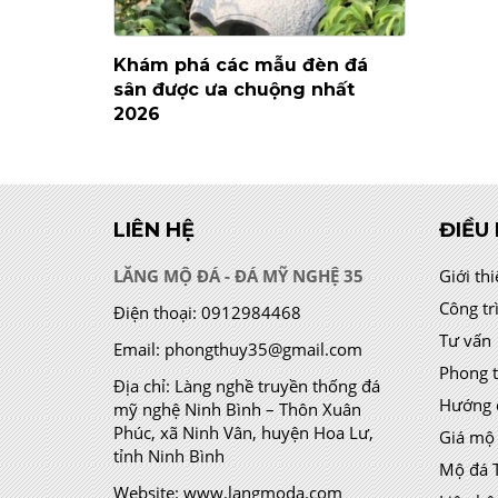
Khám phá các mẫu đèn đá
sân được ưa chuộng nhất
2026
LIÊN HỆ
ĐIỀU
LĂNG MỘ ĐÁ - ĐÁ MỸ NGHỆ 35
Giới th
Công tr
Điện thoại:
0912984468
Tư vấn
Email:
phongthuy35@gmail.com
Phong 
Địa chỉ:
Làng nghề truyền thống đá
Hướng 
mỹ nghệ Ninh Bình – Thôn Xuân
Phúc, xã Ninh Vân, huyện Hoa Lư,
Giá mộ
tỉnh Ninh Bình
Mộ đá 
Website:
www.langmoda.com