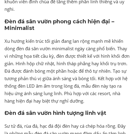
khuôn viên đình chùa để tăng thêm phần linh thiêng và uy
nghi.
Đèn đá sân vườn phong cách hiện đại –
Minimalist
Xu hướng kiến trúc tối giản đang lan rộng mạnh mẽ khiến
dòng đèn đá sân vườn minimalist ngày càng phổ biến. Thay
vì những họa tiết cầu kỳ, đèn được thiết kế với hình khối đơn
giản. Hình hộp chữ nhật, hình tháp phẳng hay khối trụ trơn.
Đá được đánh bóng một phần hoặc để thô tự nhiên. Tạo sự
tương phản thú vị giữa ánh sáng và bóng tối. Kết hợp với hệ
thống đèn LED âm ấm trong lòng đá, mẫu đèn này tạo ra
hiệu ứng ánh sáng lung linh. Phù hợp với các resort, nhà
hàng hiện đại hay biệt thự nghỉ dưỡng.
Đèn đá sân vườn hình tượng linh vật
Sư tử đá, rùa đá, hạc đá đội đèn hay cá chép hóa rồng. Đây
là những mẫu đèn đá sân vườn mang đậm dấu ấn tâm linh