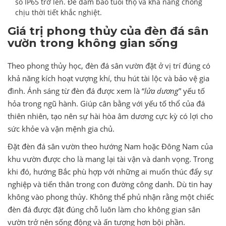
số IP65 trở lên. Để đảm bảo tuổi thọ và khả năng chống
chịu thời tiết khắc nghiệt.
Giá trị phong thủy của đèn đá sân
vườn trong không gian sống
Theo phong thủy học, đèn đá sân vườn đặt ở vị trí đúng có
khả năng kích hoạt vượng khí, thu hút tài lộc và bảo vệ gia
đình. Ánh sáng từ đèn đá được xem là “
lửa dương
” yếu tố
hỏa trong ngũ hành. Giúp cân bằng với yếu tố thổ của đá
thiên nhiên, tạo nên sự hài hòa âm dương cực kỳ có lợi cho
sức khỏe và vận mệnh gia chủ.
Đặt đèn đá sân vườn theo hướng Nam hoặc Đông Nam của
khu vườn được cho là mang lại tài vận và danh vọng. Trong
khi đó, hướng Bắc phù hợp với những ai muốn thúc đẩy sự
nghiệp và tiến thân trong con đường công danh. Dù tin hay
không vào phong thủy. Không thể phủ nhận rằng một chiếc
đèn đá được đặt đúng chỗ luôn làm cho không gian sân
vườn trở nên sống động và ấn tượng hơn bội phần.