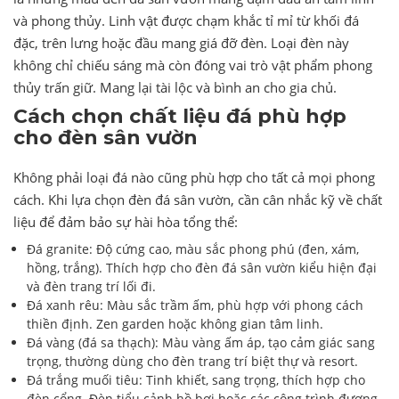
và phong thủy. Linh vật được chạm khắc tỉ mỉ từ khối đá
đặc, trên lưng hoặc đầu mang giá đỡ đèn. Loại đèn này
không chỉ chiếu sáng mà còn đóng vai trò vật phẩm phong
thủy trấn giữ. Mang lại tài lộc và bình an cho gia chủ.
Cách chọn chất liệu đá phù hợp
cho đèn sân vườn
Không phải loại đá nào cũng phù hợp cho tất cả mọi phong
cách. Khi lựa chọn đèn đá sân vườn, cần cân nhắc kỹ về chất
liệu để đảm bảo sự hài hòa tổng thể:
Đá granite: Độ cứng cao, màu sắc phong phú (đen, xám,
hồng, trắng). Thích hợp cho đèn đá sân vườn kiểu hiện đại
và đèn trang trí lối đi.
Đá xanh rêu: Màu sắc trầm ấm, phù hợp với phong cách
thiền định. Zen garden hoặc không gian tâm linh.
Đá vàng (đá sa thạch): Màu vàng ấm áp, tạo cảm giác sang
trọng, thường dùng cho đèn trang trí biệt thự và resort.
Đá trắng muối tiêu: Tinh khiết, sang trọng, thích hợp cho
đèn cổng. Đèn tiểu cảnh hồ bơi hoặc các công trình đương