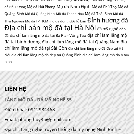
Mộ
Mộ đá Nam Định
Mộ đá Hải Phòng
Mộ đá Phú Thọ
Mộ đá
đá Hải Dương
Quảng Bình
Mộ đá Thái Bình
Mộ đá Quảng Ninh
Mộ đá Thanh Hóa
Mộ đá
Đỉnh hương đá
Thái Nguyên
Mộ đá TP HCM
mộ đá đôi
thước lỗ ban
Địa chỉ bán mộ đá tại Hà Nội
đá mỹ nghệ
đèn
địa chỉ làm lăng mộ
địa chỉ làm lăng mộ đá tại Bà Rịa - Vũng Tàu
đá
địa
đá tại bình dương
địa chỉ làm lăng mộ đá tại Quảng Nam
chỉ làm lăng mộ đá tại Sài Gòn
địa chỉ làm lăng mộ đá đẹp tại Hà
Nội
địa chỉ làm lăng mộ đá đẹp tại Quảng Bình
địa chỉ làm lăng mộ đá ở tây
ninh
LIÊN HỆ
LĂNG MỘ ĐÁ - ĐÁ MỸ NGHỆ 35
Điện thoại:
0912984468
Email:
phongthuy35@gmail.com
Địa chỉ:
Làng nghề truyền thống đá mỹ nghệ Ninh Bình –