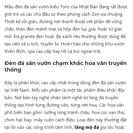
Mẫu đèn đá sân vườn kiểu Toro của Nhật Bản đang rất được
giới trẻ và các chủ đầu tư theo phong cách Zen ưa chuộng.
Thiết kế tối giản, đường nét thanh thoát với phần đế vững
chắc, thân đèn mảnh mai và hộp đèn lục giác hoặc tứ giác
mở. Đá granite đen hoặc đá xanh rêu thường được dùng để
tạo nên vẻ u tịch, huyền bí. Hoàn hảo cho những khu vườn
thiền định, spa cao cấp hay hồ cá koi ngoài trời.
Đèn đá sân vườn chạm khắc hoa văn truyền
thống
Đây là phân khúc cao cấp nhất trong dòng đèn đá sân vườn
tại Việt Nam. Mỗi sản phẩm là một tác phẩm điêu khắc độc
bản. Nơi bàn tay nghệ nhân lành nghề từ làng đá truyền
thống tạo hình từng đường vân, từng nét hoa. Các hoa văn
phổ biến bao gồm: lưỡng long tranh châu, hoa cúc vạn thọ,
chim hạc bay, mây cuộn cách điệu. Loại đèn này thường đặt
tại lối vào các công trình tâm linh,
lăng mộ đá
gia tộc hoặc