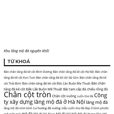
Khu lăng mộ đá nguyên khối
TỪ KHOÁ
Bán chân tảng đá kê cột Bình Dương
Bán chân tảng đá kê cột Hà Nội
Bán chân
tảng đá kê cột Kon Tum
Bán chân tảng đá kê cột Sài Gòn
Bán chân tảng đá kê
Bán chân
Bán chân tảng đá kê cột Đắc Lắc Buôn Ma Thuột
cột Thái Bình
tảng đá kê cột Đắk Lắk Buôn Mê Thuật
Bậc tam cấp đá
chiếu rồng đá
Chân cột tròn
Công
Chân cột vuông
cuốn thư đá
ty xây dựng lăng mộ đá ở Hà Nội
lăng mộ đá
Lư hương đá vuông
lăng mộ đá ninh bình
mẫu cuốn thư đá đẹp ở bình phước
mộ đá
Mộ đá Hà Nội
mộ một mái
Mộ đá Hà Nam
Mộ đá Hưng Yên