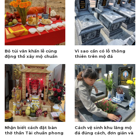
Bỏ túi văn khấn lễ cúng
Vì sao cần có lỗ thông
động thổ xây mộ chuẩn
thiên trên mộ đá
nhất 2026
Nhận biết cách đặt bàn
Cách vệ sinh khu lăng mộ
thờ thần Tài chuẩn phong
đá đúng cách, đơn giản và
thủy, rước tài lộc
sạch sẽ