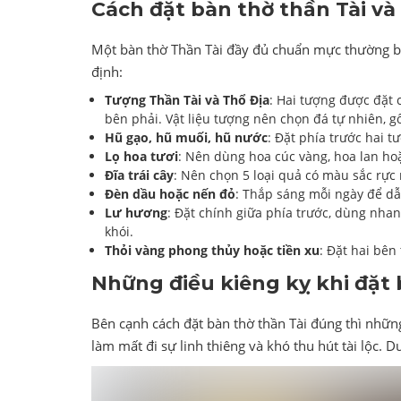
Cách đặt bàn thờ thần Tài và
Một bàn thờ Thần Tài đầy đủ chuẩn mực thường ba
định:
Tượng Thần Tài và Thổ Địa
: Hai tượng được đặt c
bên phải. Vật liệu tượng nên chọn đá tự nhiên, 
Hũ gạo, hũ muối, hũ nước
: Đặt phía trước hai t
Lọ hoa tươi
: Nên dùng hoa cúc vàng, hoa lan ho
Đĩa trái cây
: Nên chọn 5 loại quả có màu sắc rực 
Đèn dầu hoặc nến đỏ
: Thắp sáng mỗi ngày để dẫn
Lư hương
: Đặt chính giữa phía trước, dùng nh
khói.
Thỏi vàng phong thủy hoặc tiền xu
: Đặt hai bên
Những điều kiêng kỵ khi đặt 
Bên cạnh cách đặt bàn thờ thần Tài đúng thì những
làm mất đi sự linh thiêng và khó thu hút tài lộc. D