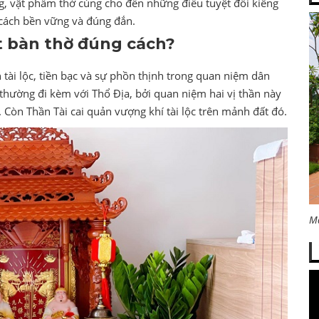
ớng, vật phẩm thờ cúng cho đến những điều tuyệt đối kiêng
t cách bền vững và đúng đắn.
ặt bàn thờ đúng cách?
n tài lộc, tiền bạc và sự phồn thịnh trong quan niệm dân
thường đi kèm với Thổ Địa, bởi quan niệm hai vị thần này
. Còn Thần Tài cai quản vượng khí tài lộc trên mảnh đất đó.
M