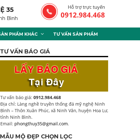
Hỗ trợ trực tuyến
Ệ 35
0912.984.468
nh Bình
SẢN PHẨM KHÁC
TƯ VẤN SẢN PHẨM
TƯ VẤN BÁO GIÁ
Tư vấn báo giá:
0912.984.468
Địa chỉ: Làng nghề truyền thống đá mỹ nghệ Ninh
Bình – Thôn Xuân Phúc, xã Ninh Vân, huyện Hoa Lư,
tỉnh Ninh Bình.
Email:
phongthuy35@gmail.com
.
MẪU MỘ ĐẸP CHỌN LỌC