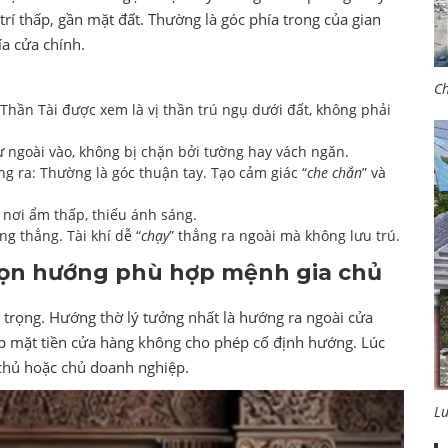
 trí thấp, gần mặt đất. Thường là góc phía trong của gian
a cửa chính.
Ch
Thần Tài được xem là vị thần trú ngụ dưới đất, không phải
 từ ngoài vào, không bị chặn bởi tường hay vách ngăn.
ng ra: Thường là góc thuận tay. Tạo cảm giác “
che chắn
” và
 nơi ẩm thấp, thiếu ánh sáng.
g thẳng. Tài khí dễ “
chạy
” thẳng ra ngoài mà không lưu trú.
họn hướng phù hợp mệnh gia chủ
 trọng. Hướng thờ lý tưởng nhất là hướng ra ngoài cửa
ợp mặt tiền cửa hàng không cho phép cố định hướng. Lúc
chủ hoặc chủ doanh nghiệp.
L