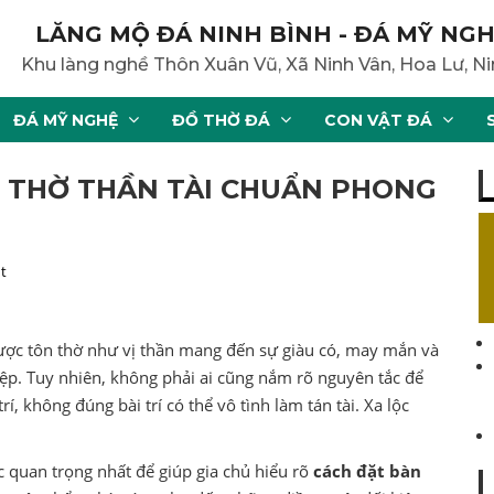
LĂNG MỘ ĐÁ NINH BÌNH - ĐÁ MỸ NGH
Khu làng nghề Thôn Xuân Vũ, Xã Ninh Vân, Hoa Lư, Ni
ĐÁ MỸ NGHỆ
ĐỒ THỜ ĐÁ
CON VẬT ĐÁ
N THỜ THẦN TÀI CHUẨN PHONG
t
được tôn thờ như vị thần mang đến sự giàu có, may mắn và
ệp. Tuy nhiên, không phải ai cũng nắm rõ nguyên tắc để
, không đúng bài trí có thể vô tình làm tán tài. Xa lộc
c quan trọng nhất để giúp gia chủ hiểu rõ
cách đặt bàn