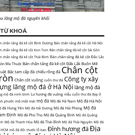
u lăng mộ đá nguyên khối
TỪ KHOÁ
n chân tảng đá kê cột Bình Dương
Bán chân tảng đá kê cột Hà Nội
n chân tảng đá kê cột Kon Tum
Bán chân tảng đá kê cột Sài Gòn
Bán chân tảng đá kê cột Đắc Lắc
n chân tảng đá kê cột Thái Bình
Bán chân tảng đá kê cột Đắk Lắk Buôn Mê
ôn Ma Thuột
Chân cột
uật
Bậc tam cấp đá
chiếu rồng đá
tròn
Công ty xây
Chân cột vuông
cuốn thư đá
ựng lăng mộ đá ở Hà Nội
lăng mộ đá
Lư hương đá vuông
ng mộ đá ninh bình
mẫu cuốn thư đá đẹp ở
mộ đá
Mộ đá Hà Nội
mộ một mái
Mộ đá Hà Nam
nh phước
Mộ đá
 đá Hưng Yên
Mộ đá Hải Phòng
Mộ đá Hải Dương
am Định
Mộ đá Phú Thọ
Mộ đá Quảng Bình
Mộ đá Quảng
Mộ đá Thái Bình
nh
Mộ đá Thanh Hóa
Mộ đá Thái Nguyên
Mộ đá
Địa
Đỉnh hương đá
 HCM
mộ đá đôi
thước lỗ ban