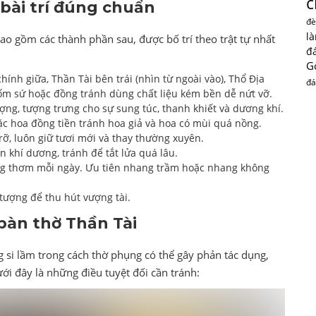
c
 bài trí đúng chuẩn
đè
l
o gồm các thành phần sau, được bố trí theo trật tự nhất
đ
G
hính giữa, Thần Tài bên trái (nhìn từ ngoài vào), Thổ Địa
đá
gốm sứ hoặc đồng tránh dùng chất liệu kém bền dễ nứt vỡ.
ượng, tượng trưng cho sự sung túc, thanh khiết và dương khí.
ặc hoa đồng tiền tránh hoa giả và hoa có mùi quá nồng.
rỡ, luôn giữ tươi mới và thay thường xuyên.
 khí dương, tránh để tắt lửa quá lâu.
ang thơm mỗi ngày. Ưu tiên nhang trầm hoặc nhang không
 tượng để thu hút vượng tài.
bàn thờ Thần Tài
 si lầm trong cách thờ phụng có thể gây phản tác dụng,
ưới đây là những điều tuyệt đối cần tránh: