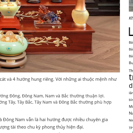
Kh
Bá
Bá
Bá
Bu
Th
 cát và 4 hướng hung riêng. Với những ai thuộc mệnh như
d
lă
hướng Đông, Đông Nam, Nam và Bắc thường thuận lợi.
bì
hướng Tây, Tây Bắc, Tây Nam và Đông Bắc thường phù hợp
Mộ
N
và Đông Nam vẫn là hai hướng được nhiều chuyên gia
Ni
ượng tài theo chu kỳ phong thủy hiện đại.
TP