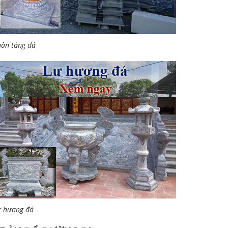
ân tảng đá
ư hương đá