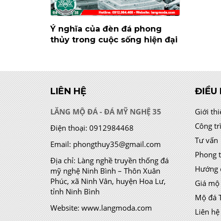
Ý nghĩa của đèn đá phong
thủy trong cuộc sống hiện đại
LIÊN HỆ
ĐIỀU
LĂNG MỘ ĐÁ - ĐÁ MỸ NGHỆ 35
Giới th
Công tr
Điện thoại:
0912984468
Tư vấn
Email:
phongthuy35@gmail.com
Phong 
Địa chỉ:
Làng nghề truyền thống đá
Hướng 
mỹ nghệ Ninh Bình – Thôn Xuân
Phúc, xã Ninh Vân, huyện Hoa Lư,
Giá mộ
tỉnh Ninh Bình
Mộ đá 
Website:
www.langmoda.com
Liên hệ