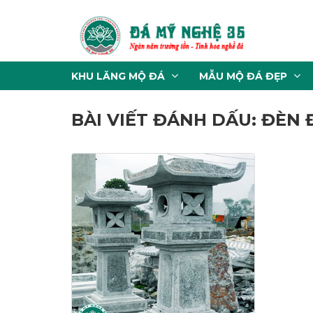
KHU LĂNG MỘ ĐÁ
MẪU MỘ ĐÁ ĐẸP
BÀI VIẾT ĐÁNH DẤU: ĐÈN