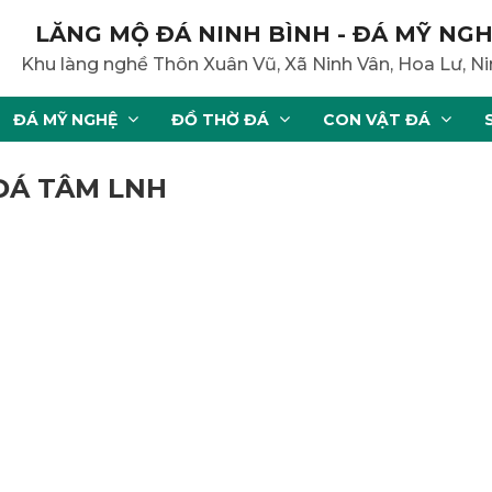
LĂNG MỘ ĐÁ NINH BÌNH - ĐÁ MỸ NGH
Khu làng nghề Thôn Xuân Vũ, Xã Ninh Vân, Hoa Lư, Ni
ĐÁ MỸ NGHỆ
ĐỒ THỜ ĐÁ
CON VẬT ĐÁ
 ĐÁ TÂM LNH