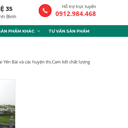
Hỗ trợ trực tuyến
Ệ 35
0912.984.468
nh Bình
SẢN PHẨM KHÁC
TƯ VẤN SẢN PHẨM
ại Yên Bái và các huyện thị.Cam kết chất lượng