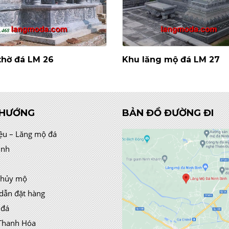
thờ đá LM 26
Khu lăng mộ đá LM 27
 HƯỚNG
BẢN ĐỒ ĐƯỜNG ĐI
iệu – Lăng mộ đá
ình
thủy mộ
dẫn đặt hàng
 đá
Thanh Hóa