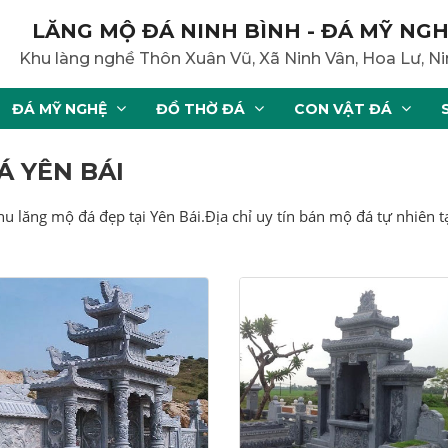
LĂNG MỘ ĐÁ NINH BÌNH - ĐÁ MỸ NGH
Khu làng nghề Thôn Xuân Vũ, Xã Ninh Vân, Hoa Lư, Ni
ĐÁ MỸ NGHỆ
ĐỒ THỜ ĐÁ
CON VẬT ĐÁ
Á YÊN BÁI
hu lăng mộ đá đẹp tại Yên Bái.Địa chỉ uy tín bán mộ đá tự nhiên t