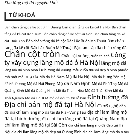
Khu lăng mộ đá nguyên khối
TỪ KHOÁ
Bán chân tảng đá kê cột Bình Dương
Bán chân tảng đá kê cột Hà Nội
Bán chân
tảng đá kê cột Kon Tum
Bán chân tảng đá kê cột Sài Gòn
Bán chân tảng đá kê
Bán chân
Bán chân tảng đá kê cột Đắc Lắc Buôn Ma Thuột
cột Thái Bình
tảng đá kê cột Đắk Lắk Buôn Mê Thuật
Bậc tam cấp đá
chiếu rồng đá
Chân cột tròn
Công
Chân cột vuông
cuốn thư đá
ty xây dựng lăng mộ đá ở Hà Nội
lăng mộ đá
Lư hương đá vuông
lăng mộ đá ninh bình
mẫu cuốn thư đá đẹp ở bình phước
mộ đá
Mộ đá Hà Nội
mộ một mái
Mộ đá Hà Nam
Mộ đá Hưng Yên
Mộ
Mộ đá Nam Định
Mộ đá Hải Phòng
Mộ đá Phú Thọ
Mộ đá
đá Hải Dương
Quảng Bình
Mộ đá Thái Bình
Mộ đá Quảng Ninh
Mộ đá Thanh Hóa
Mộ đá
Đỉnh hương đá
Thái Nguyên
Mộ đá TP HCM
mộ đá đôi
thước lỗ ban
Địa chỉ bán mộ đá tại Hà Nội
đá mỹ nghệ
đèn
địa chỉ làm lăng mộ
địa chỉ làm lăng mộ đá tại Bà Rịa - Vũng Tàu
đá
địa
đá tại bình dương
địa chỉ làm lăng mộ đá tại Quảng Nam
chỉ làm lăng mộ đá tại Sài Gòn
địa chỉ làm lăng mộ đá đẹp tại Hà
Nội
địa chỉ làm lăng mộ đá đẹp tại Quảng Bình
địa chỉ làm lăng mộ đá ở tây