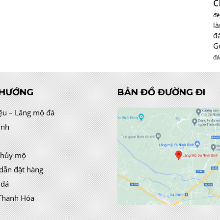
c
đè
l
đ
G
đá
 HƯỚNG
BẢN ĐỒ ĐƯỜNG ĐI
iệu – Lăng mộ đá
ình
thủy mộ
dẫn đặt hàng
 đá
Thanh Hóa