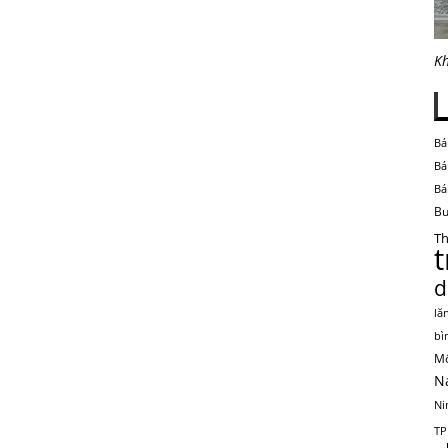
Kh
Bá
Bá
Bá
Bu
Th
d
lă
bì
Mộ
N
Ni
TP