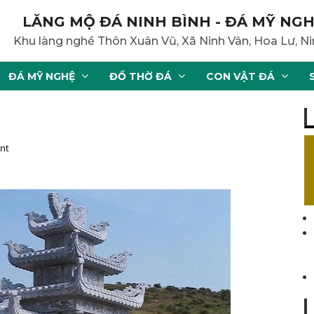
LĂNG MỘ ĐÁ NINH BÌNH - ĐÁ MỸ NGH
Khu làng nghề Thôn Xuân Vũ, Xã Ninh Vân, Hoa Lư, Ni
ĐÁ MỸ NGHỆ
ĐỒ THỜ ĐÁ
CON VẬT ĐÁ
nt