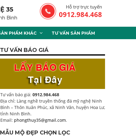
Hỗ trợ trực tuyến
Ệ 35
0912.984.468
nh Bình
SẢN PHẨM KHÁC
TƯ VẤN SẢN PHẨM
TƯ VẤN BÁO GIÁ
Tư vấn báo giá:
0912.984.468
Địa chỉ: Làng nghề truyền thống đá mỹ nghệ Ninh
Bình – Thôn Xuân Phúc, xã Ninh Vân, huyện Hoa Lư,
tỉnh Ninh Bình.
Email:
phongthuy35@gmail.com
.
MẪU MỘ ĐẸP CHỌN LỌC