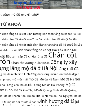
u lăng mộ đá nguyên khối
TỪ KHOÁ
n chân tảng đá kê cột Bình Dương
Bán chân tảng đá kê cột Hà Nội
n chân tảng đá kê cột Kon Tum
Bán chân tảng đá kê cột Sài Gòn
Bán chân tảng đá kê cột Đắc Lắc
n chân tảng đá kê cột Thái Bình
Bán chân tảng đá kê cột Đắk Lắk Buôn Mê
ôn Ma Thuột
Chân cột
uật
Bậc tam cấp đá
chiếu rồng đá
tròn
Công ty xây
Chân cột vuông
cuốn thư đá
ựng lăng mộ đá ở Hà Nội
lăng mộ đá
Lư hương đá vuông
ng mộ đá ninh bình
mẫu cuốn thư đá đẹp ở
mộ đá
Mộ đá Hà Nội
mộ một mái
Mộ đá Hà Nam
nh phước
Mộ đá
 đá Hưng Yên
Mộ đá Hải Phòng
Mộ đá Hải Dương
am Định
Mộ đá Phú Thọ
Mộ đá Quảng Bình
Mộ đá Quảng
Mộ đá Thái Bình
nh
Mộ đá Thanh Hóa
Mộ đá Thái Nguyên
Mộ đá
Địa
Đỉnh hương đá
 HCM
mộ đá đôi
thước lỗ ban