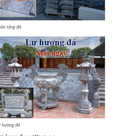
ân tảng đá
ư hương đá