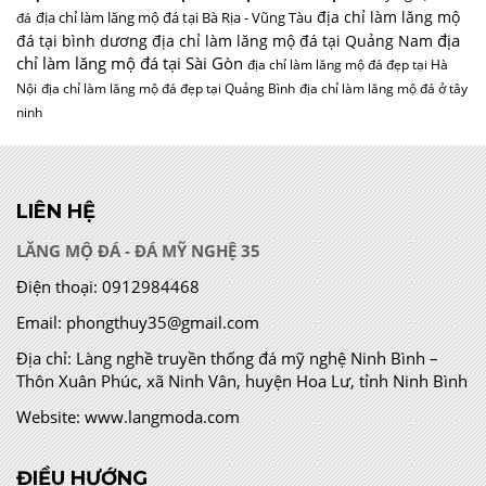
địa chỉ làm lăng mộ
địa chỉ làm lăng mộ đá tại Bà Rịa - Vũng Tàu
đá
địa
đá tại bình dương
địa chỉ làm lăng mộ đá tại Quảng Nam
chỉ làm lăng mộ đá tại Sài Gòn
địa chỉ làm lăng mộ đá đẹp tại Hà
Nội
địa chỉ làm lăng mộ đá đẹp tại Quảng Bình
địa chỉ làm lăng mộ đá ở tây
ninh
LIÊN HỆ
LĂNG MỘ ĐÁ - ĐÁ MỸ NGHỆ 35
Điện thoại:
0912984468
Email:
phongthuy35@gmail.com
Địa chỉ:
Làng nghề truyền thống đá mỹ nghệ Ninh Bình –
Thôn Xuân Phúc, xã Ninh Vân, huyện Hoa Lư, tỉnh Ninh Bình
Website:
www.langmoda.com
ĐIỀU HƯỚNG