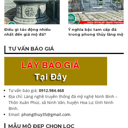
Điều gì tác động nhiều
Ý nghĩa bậc tam cấp đá
nhất đến giá mộ đá?
trong phong thủy lăng mộ
TƯ VẤN BÁO GIÁ
Tư vấn báo giá:
0912.984.468
Địa chỉ: Làng nghề truyền thống đá mỹ nghệ Ninh Bình –
Thôn Xuân Phúc, xã Ninh Vân, huyện Hoa Lư, tỉnh Ninh
Bình.
Email:
phongthuy35@gmail.com
.
MẪU MỘ ĐẸP CHỌN LỌC