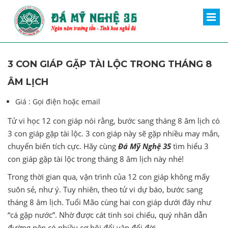
3 CON GIÁP GẶP TÀI LỘC TRONG THÁNG 8
ÂM LỊCH
Giá :
Gọi điện hoặc email
Tử vi học 12 con giáp nói rằng, bước sang tháng 8 âm lịch có
3 con giáp gặp tài lộc. 3 con giáp này sẽ gặp nhiều may mắn,
chuyển biến tích cực. Hãy cùng
Đá Mỹ Nghệ 35
tìm hiểu 3
con giáp gặp tài lộc trong tháng 8 âm lịch này nhé!
Trong thời gian qua, vận trình của 12 con giáp không mấy
suôn sẻ, như ý. Tuy nhiên, theo tử vi dự báo, bước sang
tháng 8 âm lịch. Tuổi Mão cùng hai con giáp dưới đây như
“cá gặp nước”. Nhờ được cát tinh soi chiếu, quý nhân dẫn
đường nên có nhiều cơ hội đổi vận đổi đời.