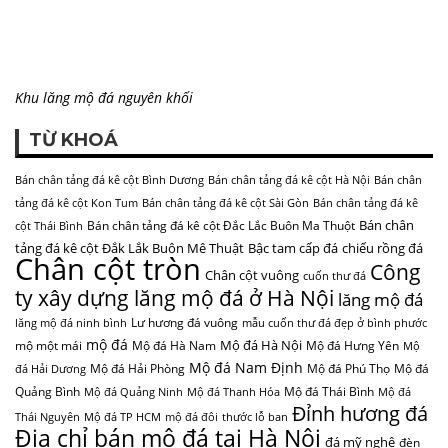
Khu lăng mộ đá nguyên khối
TỪ KHOÁ
Bán chân tảng đá kê cột Bình Dương
Bán chân tảng đá kê cột Hà Nội
Bán chân
tảng đá kê cột Kon Tum
Bán chân tảng đá kê cột Sài Gòn
Bán chân tảng đá kê
Bán chân
Bán chân tảng đá kê cột Đắc Lắc Buôn Ma Thuột
cột Thái Bình
tảng đá kê cột Đắk Lắk Buôn Mê Thuật
Bậc tam cấp đá
chiếu rồng đá
Chân cột tròn
Công
Chân cột vuông
cuốn thư đá
ty xây dựng lăng mộ đá ở Hà Nội
lăng mộ đá
Lư hương đá vuông
lăng mộ đá ninh bình
mẫu cuốn thư đá đẹp ở bình phước
mộ đá
Mộ đá Hà Nội
mộ một mái
Mộ đá Hà Nam
Mộ đá Hưng Yên
Mộ
Mộ đá Nam Định
Mộ đá Hải Phòng
Mộ đá Phú Thọ
Mộ đá
đá Hải Dương
Quảng Bình
Mộ đá Thái Bình
Mộ đá Quảng Ninh
Mộ đá Thanh Hóa
Mộ đá
Đỉnh hương đá
Thái Nguyên
Mộ đá TP HCM
mộ đá đôi
thước lỗ ban
Địa chỉ bán mộ đá tại Hà Nội
đá mỹ nghệ
đèn