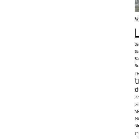
Kh
Bá
Bá
Bá
Bu
Th
d
lă
bì
Mộ
N
Ni
TP