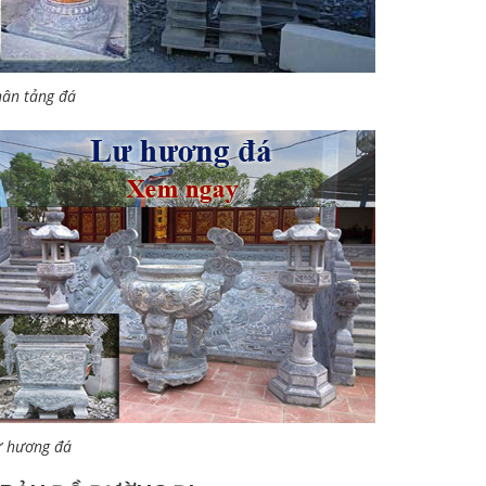
ân tảng đá
ư hương đá