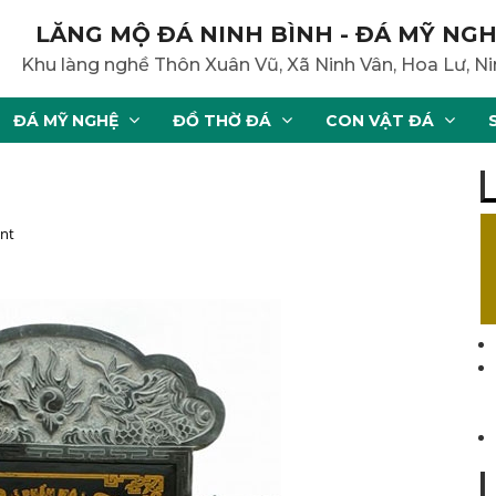
LĂNG MỘ ĐÁ NINH BÌNH - ĐÁ MỸ NGH
Khu làng nghề Thôn Xuân Vũ, Xã Ninh Vân, Hoa Lư, Ni
ĐÁ MỸ NGHỆ
ĐỒ THỜ ĐÁ
CON VẬT ĐÁ
nt