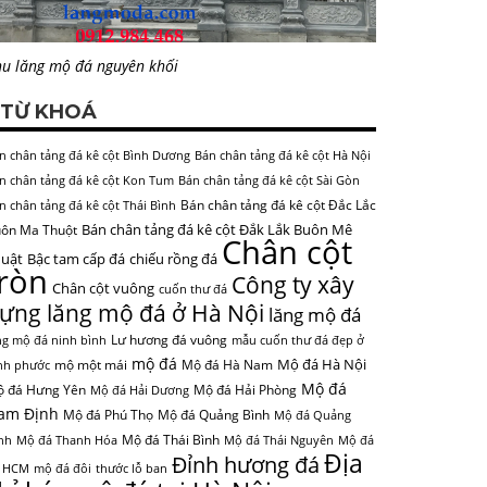
u lăng mộ đá nguyên khối
TỪ KHOÁ
n chân tảng đá kê cột Bình Dương
Bán chân tảng đá kê cột Hà Nội
n chân tảng đá kê cột Kon Tum
Bán chân tảng đá kê cột Sài Gòn
Bán chân tảng đá kê cột Đắc Lắc
n chân tảng đá kê cột Thái Bình
Bán chân tảng đá kê cột Đắk Lắk Buôn Mê
ôn Ma Thuột
Chân cột
uật
Bậc tam cấp đá
chiếu rồng đá
tròn
Công ty xây
Chân cột vuông
cuốn thư đá
ựng lăng mộ đá ở Hà Nội
lăng mộ đá
Lư hương đá vuông
ng mộ đá ninh bình
mẫu cuốn thư đá đẹp ở
mộ đá
Mộ đá Hà Nội
mộ một mái
Mộ đá Hà Nam
nh phước
Mộ đá
 đá Hưng Yên
Mộ đá Hải Phòng
Mộ đá Hải Dương
am Định
Mộ đá Phú Thọ
Mộ đá Quảng Bình
Mộ đá Quảng
Mộ đá Thái Bình
nh
Mộ đá Thanh Hóa
Mộ đá Thái Nguyên
Mộ đá
Địa
Đỉnh hương đá
 HCM
mộ đá đôi
thước lỗ ban