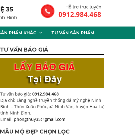
Hỗ trợ trực tuyến
Ệ 35
0912.984.468
nh Bình
SẢN PHẨM KHÁC
TƯ VẤN SẢN PHẨM
TƯ VẤN BÁO GIÁ
Tư vấn báo giá:
0912.984.468
Địa chỉ: Làng nghề truyền thống đá mỹ nghệ Ninh
Bình – Thôn Xuân Phúc, xã Ninh Vân, huyện Hoa Lư,
tỉnh Ninh Bình.
Email:
phongthuy35@gmail.com
.
MẪU MỘ ĐẸP CHỌN LỌC