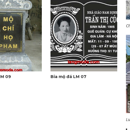
Ch
LM 09
Bia mộ đá LM 07
L