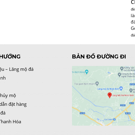
c
đè
l
đ
G
đá
 HƯỚNG
BẢN ĐỒ ĐƯỜNG ĐI
iệu – Lăng mộ đá
ình
thủy mộ
dẫn đặt hàng
 đá
Thanh Hóa