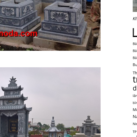
Kh
Bá
Bá
Bá
Bu
Th
d
lă
bì
Mộ
N
Ni
TP