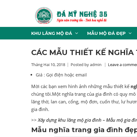
KHU LĂNG MỘ ĐÁ
MẪU MỘ ĐÁ ĐẸP
CÁC MẪU THIẾT KẾ NGHĨA
Tháng Hai 10, 2018
Posted by admin
Leave a comme
Giá :
Gọi điện hoặc email
Mời các bạn xem hình ảnh những mẫu thiết kế
ng
chúng tôi.Một nghĩa trang của gia đình có quy m
lăng thờ, lan can, cổng, mộ đơn, cuốn thư, lư h
gia đình.
>>
Xây dựng khu lăng mộ gia đình – Mẫu mộ gia đì
Mẫu nghĩa trang gia đình đẹ