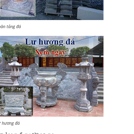
ân tảng đá
ư hương đá