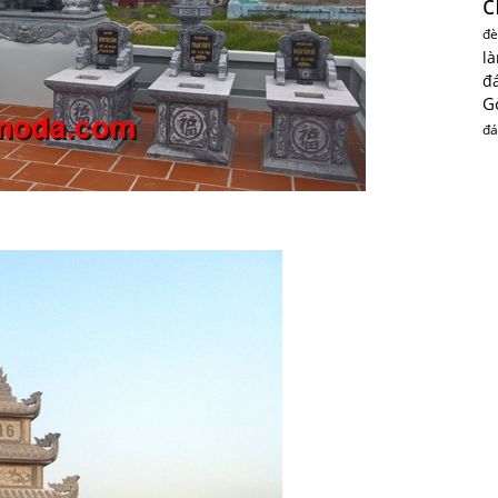
c
đè
l
đ
G
đá