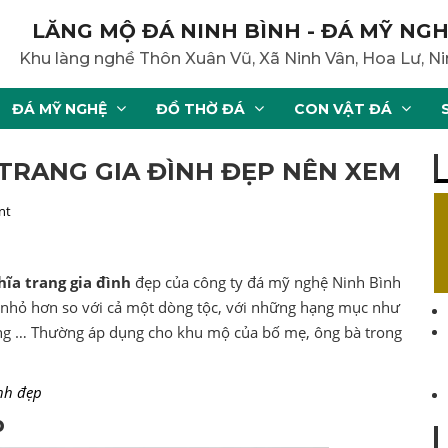
LĂNG MỘ ĐÁ NINH BÌNH - ĐÁ MỸ NGH
Khu làng nghề Thôn Xuân Vũ, Xã Ninh Vân, Hoa Lư, Ni
ĐÁ MỸ NGHỆ
ĐỒ THỜ ĐÁ
CON VẬT ĐÁ
 TRANG GIA ĐÌNH ĐẸP NÊN XEM
nt
hĩa trang gia đình
đẹp của công ty đá mỹ nghệ Ninh Bình
ô nhỏ hơn so với cả một dòng tộc, với những hạng mục như
ương … Thường áp dụng cho khu mộ của bố mẹ, ông bà trong
nh đẹp
p