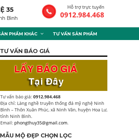
Hỗ trợ trực tuyến
Ệ 35
0912.984.468
nh Bình
SẢN PHẨM KHÁC
TƯ VẤN SẢN PHẨM
TƯ VẤN BÁO GIÁ
Tư vấn báo giá:
0912.984.468
Địa chỉ: Làng nghề truyền thống đá mỹ nghệ Ninh
Bình – Thôn Xuân Phúc, xã Ninh Vân, huyện Hoa Lư,
tỉnh Ninh Bình.
Email:
phongthuy35@gmail.com
.
MẪU MỘ ĐẸP CHỌN LỌC