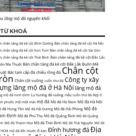
u lăng mộ đá nguyên khối
TỪ KHOÁ
n chân tảng đá kê cột Bình Dương
Bán chân tảng đá kê cột Hà Nội
n chân tảng đá kê cột Kon Tum
Bán chân tảng đá kê cột Sài Gòn
Bán chân tảng đá kê cột Đắc Lắc
n chân tảng đá kê cột Thái Bình
Bán chân tảng đá kê cột Đắk Lắk Buôn Mê
ôn Ma Thuột
Chân cột
uật
Bậc tam cấp đá
chiếu rồng đá
tròn
Công ty xây
Chân cột vuông
cuốn thư đá
ựng lăng mộ đá ở Hà Nội
lăng mộ đá
Lư hương đá vuông
ng mộ đá ninh bình
mẫu cuốn thư đá đẹp ở
mộ đá
Mộ đá Hà Nội
mộ một mái
Mộ đá Hà Nam
nh phước
Mộ đá
 đá Hưng Yên
Mộ đá Hải Phòng
Mộ đá Hải Dương
am Định
Mộ đá Phú Thọ
Mộ đá Quảng Bình
Mộ đá Quảng
Mộ đá Thái Bình
nh
Mộ đá Thanh Hóa
Mộ đá Thái Nguyên
Mộ đá
Địa
Đỉnh hương đá
 HCM
mộ đá đôi
thước lỗ ban