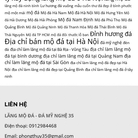
Lư hương đá vuông
lăng mộ đá ninh bình
mẫu cuốn thư đá đẹp ở bình phước
mộ đá
Mộ đá Hà Nội
mộ một mái
Mộ đá Hà Nam
Mộ đá Hưng Yên
Mộ
Mộ đá Nam Định
Mộ đá Hải Phòng
Mộ đá Phú Thọ
Mộ đá
đá Hải Dương
Quảng Bình
Mộ đá Thái Bình
Mộ đá Quảng Ninh
Mộ đá Thanh Hóa
Mộ đá
Đỉnh hương đá
Thái Nguyên
Mộ đá TP HCM
mộ đá đôi
thước lỗ ban
Địa chỉ bán mộ đá tại Hà Nội
đá mỹ nghệ
đèn
địa chỉ làm lăng mộ
địa chỉ làm lăng mộ đá tại Bà Rịa - Vũng Tàu
đá
địa
đá tại bình dương
địa chỉ làm lăng mộ đá tại Quảng Nam
chỉ làm lăng mộ đá tại Sài Gòn
địa chỉ làm lăng mộ đá đẹp tại Hà
Nội
địa chỉ làm lăng mộ đá đẹp tại Quảng Bình
địa chỉ làm lăng mộ đá ở tây
ninh
LIÊN HỆ
LĂNG MỘ ĐÁ - ĐÁ MỸ NGHỆ 35
Điện thoại:
0912984468
Email:
phongthuy35@gmail.com