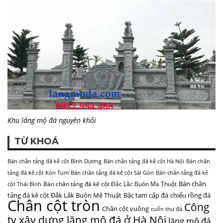
Khu lăng mộ đá nguyên khối
TỪ KHOÁ
Bán chân tảng đá kê cột Bình Dương
Bán chân tảng đá kê cột Hà Nội
Bán chân
tảng đá kê cột Kon Tum
Bán chân tảng đá kê cột Sài Gòn
Bán chân tảng đá kê
Bán chân
Bán chân tảng đá kê cột Đắc Lắc Buôn Ma Thuột
cột Thái Bình
tảng đá kê cột Đắk Lắk Buôn Mê Thuật
Bậc tam cấp đá
chiếu rồng đá
Chân cột tròn
Công
Chân cột vuông
cuốn thư đá
ty xây dựng lăng mộ đá ở Hà Nội
lăng mộ đá