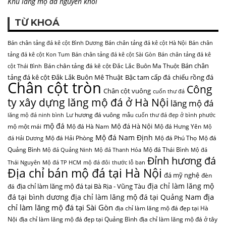
Khu lăng mộ đá nguyên khối
TỪ KHOÁ
Bán chân tảng đá kê cột Bình Dương
Bán chân tảng đá kê cột Hà Nội
Bán chân
tảng đá kê cột Kon Tum
Bán chân tảng đá kê cột Sài Gòn
Bán chân tảng đá kê
Bán chân
Bán chân tảng đá kê cột Đắc Lắc Buôn Ma Thuột
cột Thái Bình
tảng đá kê cột Đắk Lắk Buôn Mê Thuật
Bậc tam cấp đá
chiếu rồng đá
Chân cột tròn
Công
Chân cột vuông
cuốn thư đá
ty xây dựng lăng mộ đá ở Hà Nội
lăng mộ đá
Lư hương đá vuông
lăng mộ đá ninh bình
mẫu cuốn thư đá đẹp ở bình phước
mộ đá
Mộ đá Hà Nội
mộ một mái
Mộ đá Hà Nam
Mộ đá Hưng Yên
Mộ
Mộ đá Nam Định
Mộ đá Hải Phòng
Mộ đá Phú Thọ
Mộ đá
đá Hải Dương
Quảng Bình
Mộ đá Thái Bình
Mộ đá Quảng Ninh
Mộ đá Thanh Hóa
Mộ đá
Đỉnh hương đá
Thái Nguyên
Mộ đá TP HCM
mộ đá đôi
thước lỗ ban
Địa chỉ bán mộ đá tại Hà Nội
đá mỹ nghệ
đèn
địa chỉ làm lăng mộ
địa chỉ làm lăng mộ đá tại Bà Rịa - Vũng Tàu
đá
địa
đá tại bình dương
địa chỉ làm lăng mộ đá tại Quảng Nam
chỉ làm lăng mộ đá tại Sài Gòn
địa chỉ làm lăng mộ đá đẹp tại Hà
Nội
địa chỉ làm lăng mộ đá đẹp tại Quảng Bình
địa chỉ làm lăng mộ đá ở tây