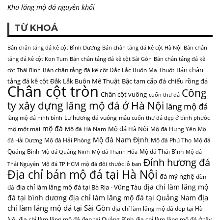
Khu lăng mộ đá nguyên khối
TỪ KHOÁ
Bán chân tảng đá kê cột Bình Dương
Bán chân tảng đá kê cột Hà Nội
Bán chân
tảng đá kê cột Kon Tum
Bán chân tảng đá kê cột Sài Gòn
Bán chân tảng đá kê
Bán chân
Bán chân tảng đá kê cột Đắc Lắc Buôn Ma Thuột
cột Thái Bình
tảng đá kê cột Đắk Lắk Buôn Mê Thuật
Bậc tam cấp đá
chiếu rồng đá
Chân cột tròn
Công
Chân cột vuông
cuốn thư đá
ty xây dựng lăng mộ đá ở Hà Nội
lăng mộ đá
Lư hương đá vuông
lăng mộ đá ninh bình
mẫu cuốn thư đá đẹp ở bình phước
mộ đá
Mộ đá Hà Nội
mộ một mái
Mộ đá Hà Nam
Mộ đá Hưng Yên
Mộ
Mộ đá Nam Định
Mộ đá Hải Phòng
Mộ đá Phú Thọ
Mộ đá
đá Hải Dương
Quảng Bình
Mộ đá Thái Bình
Mộ đá Quảng Ninh
Mộ đá Thanh Hóa
Mộ đá
Đỉnh hương đá
Thái Nguyên
Mộ đá TP HCM
mộ đá đôi
thước lỗ ban
Địa chỉ bán mộ đá tại Hà Nội
đá mỹ nghệ
đèn
địa chỉ làm lăng mộ
địa chỉ làm lăng mộ đá tại Bà Rịa - Vũng Tàu
đá
địa
đá tại bình dương
địa chỉ làm lăng mộ đá tại Quảng Nam
chỉ làm lăng mộ đá tại Sài Gòn
địa chỉ làm lăng mộ đá đẹp tại Hà
Nội
địa chỉ làm lăng mộ đá đẹp tại Quảng Bình
địa chỉ làm lăng mộ đá ở tây