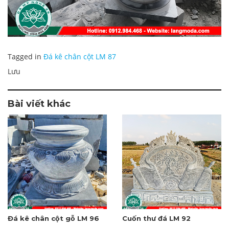
Tagged in
Đá kê chân cột LM 87
Lưu
Bài viết khác
Đá kê chân cột gỗ LM 96
Cuốn thư đá LM 92