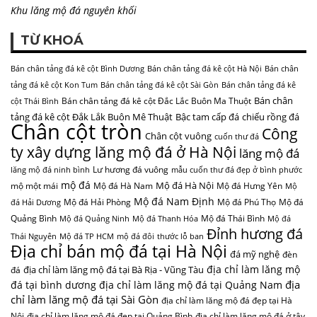
Khu lăng mộ đá nguyên khối
TỪ KHOÁ
Bán chân tảng đá kê cột Bình Dương
Bán chân tảng đá kê cột Hà Nội
Bán chân
tảng đá kê cột Kon Tum
Bán chân tảng đá kê cột Sài Gòn
Bán chân tảng đá kê
Bán chân
Bán chân tảng đá kê cột Đắc Lắc Buôn Ma Thuột
cột Thái Bình
tảng đá kê cột Đắk Lắk Buôn Mê Thuật
Bậc tam cấp đá
chiếu rồng đá
Chân cột tròn
Công
Chân cột vuông
cuốn thư đá
ty xây dựng lăng mộ đá ở Hà Nội
lăng mộ đá
Lư hương đá vuông
lăng mộ đá ninh bình
mẫu cuốn thư đá đẹp ở bình phước
mộ đá
Mộ đá Hà Nội
mộ một mái
Mộ đá Hà Nam
Mộ đá Hưng Yên
Mộ
Mộ đá Nam Định
Mộ đá Hải Phòng
Mộ đá Phú Thọ
Mộ đá
đá Hải Dương
Quảng Bình
Mộ đá Thái Bình
Mộ đá Quảng Ninh
Mộ đá Thanh Hóa
Mộ đá
Đỉnh hương đá
Thái Nguyên
Mộ đá TP HCM
mộ đá đôi
thước lỗ ban
Địa chỉ bán mộ đá tại Hà Nội
đá mỹ nghệ
đèn
địa chỉ làm lăng mộ
địa chỉ làm lăng mộ đá tại Bà Rịa - Vũng Tàu
đá
địa
đá tại bình dương
địa chỉ làm lăng mộ đá tại Quảng Nam
chỉ làm lăng mộ đá tại Sài Gòn
địa chỉ làm lăng mộ đá đẹp tại Hà
Nội
địa chỉ làm lăng mộ đá đẹp tại Quảng Bình
địa chỉ làm lăng mộ đá ở tây