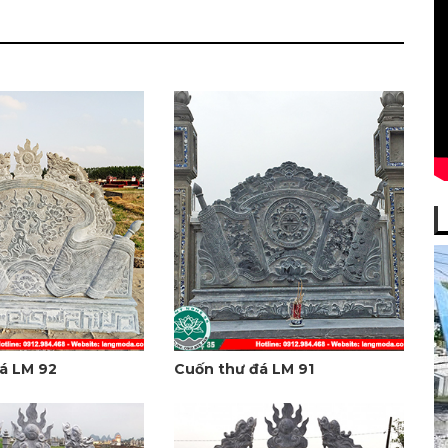
á LM 92
Cuốn thư đá LM 91