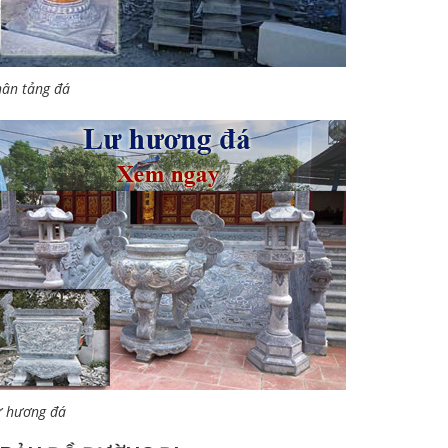
ân tảng đá
ư hương đá