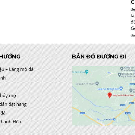
c
đè
l
đ
G
đá
 HƯỚNG
BẢN ĐỒ ĐƯỜNG ĐI
iệu – Lăng mộ đá
ình
thủy mộ
dẫn đặt hàng
 đá
Thanh Hóa