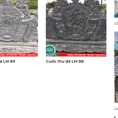
Ch
á LM 89
Cuốn thư đá LM 88
L