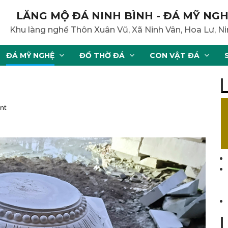
LĂNG MỘ ĐÁ NINH BÌNH - ĐÁ MỸ NGH
Khu làng nghề Thôn Xuân Vũ, Xã Ninh Vân, Hoa Lư, Ni
ĐÁ MỸ NGHỆ
ĐỒ THỜ ĐÁ
CON VẬT ĐÁ
nt