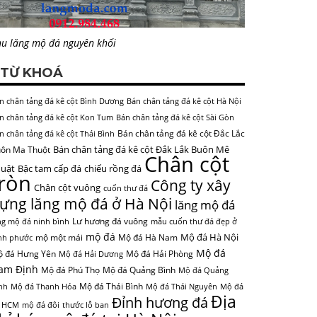
u lăng mộ đá nguyên khối
TỪ KHOÁ
n chân tảng đá kê cột Bình Dương
Bán chân tảng đá kê cột Hà Nội
n chân tảng đá kê cột Kon Tum
Bán chân tảng đá kê cột Sài Gòn
Bán chân tảng đá kê cột Đắc Lắc
n chân tảng đá kê cột Thái Bình
Bán chân tảng đá kê cột Đắk Lắk Buôn Mê
ôn Ma Thuột
Chân cột
uật
Bậc tam cấp đá
chiếu rồng đá
tròn
Công ty xây
Chân cột vuông
cuốn thư đá
ựng lăng mộ đá ở Hà Nội
lăng mộ đá
Lư hương đá vuông
ng mộ đá ninh bình
mẫu cuốn thư đá đẹp ở
mộ đá
Mộ đá Hà Nội
mộ một mái
Mộ đá Hà Nam
nh phước
Mộ đá
 đá Hưng Yên
Mộ đá Hải Phòng
Mộ đá Hải Dương
am Định
Mộ đá Phú Thọ
Mộ đá Quảng Bình
Mộ đá Quảng
Mộ đá Thái Bình
nh
Mộ đá Thanh Hóa
Mộ đá Thái Nguyên
Mộ đá
Địa
Đỉnh hương đá
 HCM
mộ đá đôi
thước lỗ ban