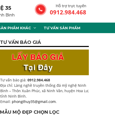
Hỗ trợ trực tuyến
Ệ 35
0912.984.468
nh Bình
SẢN PHẨM KHÁC
TƯ VẤN SẢN PHẨM
TƯ VẤN BÁO GIÁ
Tư vấn báo giá:
0912.984.468
Địa chỉ: Làng nghề truyền thống đá mỹ nghệ Ninh
Bình – Thôn Xuân Phúc, xã Ninh Vân, huyện Hoa Lư,
tỉnh Ninh Bình.
Email:
phongthuy35@gmail.com
.
MẪU MỘ ĐẸP CHỌN LỌC