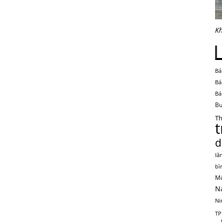
Kh
Bá
Bá
Bá
Bu
Th
d
lă
bì
Mộ
N
Ni
TP