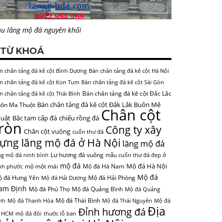
u lăng mộ đá nguyên khối
TỪ KHOÁ
n chân tảng đá kê cột Bình Dương
Bán chân tảng đá kê cột Hà Nội
n chân tảng đá kê cột Kon Tum
Bán chân tảng đá kê cột Sài Gòn
Bán chân tảng đá kê cột Đắc Lắc
n chân tảng đá kê cột Thái Bình
Bán chân tảng đá kê cột Đắk Lắk Buôn Mê
ôn Ma Thuột
Chân cột
uật
Bậc tam cấp đá
chiếu rồng đá
tròn
Công ty xây
Chân cột vuông
cuốn thư đá
ựng lăng mộ đá ở Hà Nội
lăng mộ đá
Lư hương đá vuông
ng mộ đá ninh bình
mẫu cuốn thư đá đẹp ở
mộ đá
Mộ đá Hà Nội
mộ một mái
Mộ đá Hà Nam
nh phước
Mộ đá
 đá Hưng Yên
Mộ đá Hải Phòng
Mộ đá Hải Dương
am Định
Mộ đá Phú Thọ
Mộ đá Quảng Bình
Mộ đá Quảng
Mộ đá Thái Bình
nh
Mộ đá Thanh Hóa
Mộ đá Thái Nguyên
Mộ đá
Địa
Đỉnh hương đá
 HCM
mộ đá đôi
thước lỗ ban