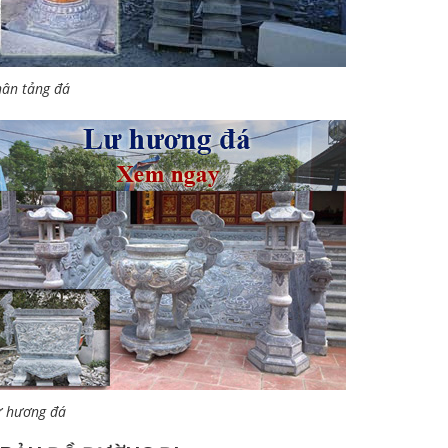
ân tảng đá
ư hương đá