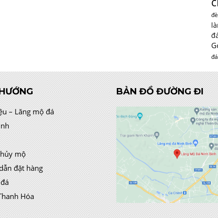
c
đè
l
đ
G
đá
 HƯỚNG
BẢN ĐỒ ĐƯỜNG ĐI
iệu – Lăng mộ đá
ình
thủy mộ
dẫn đặt hàng
 đá
Thanh Hóa