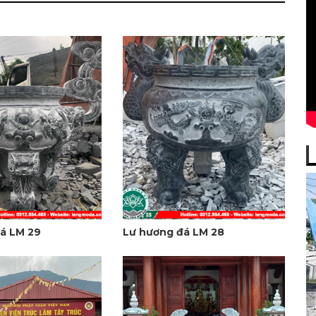
á LM 29
Lư hương đá LM 28