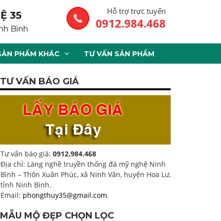
Hỗ trợ trực tuyến
Ệ 35
0912.984.468
nh Bình
SẢN PHẨM KHÁC
TƯ VẤN SẢN PHẨM
TƯ VẤN BÁO GIÁ
Tư vấn báo giá:
0912.984.468
Địa chỉ: Làng nghề truyền thống đá mỹ nghệ Ninh
Bình – Thôn Xuân Phúc, xã Ninh Vân, huyện Hoa Lư,
tỉnh Ninh Bình.
Email:
phongthuy35@gmail.com
.
MẪU MỘ ĐẸP CHỌN LỌC