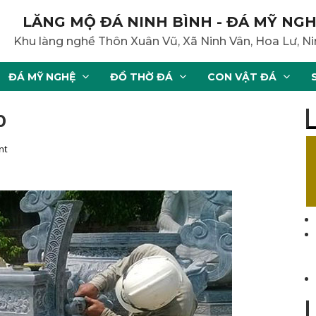
LĂNG MỘ ĐÁ NINH BÌNH - ĐÁ MỸ NGH
Khu làng nghề Thôn Xuân Vũ, Xã Ninh Vân, Hoa Lư, Ni
ĐÁ MỸ NGHỆ
ĐỒ THỜ ĐÁ
CON VẬT ĐÁ
0
nt