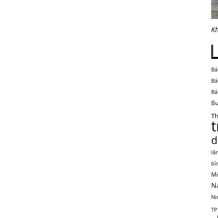
Kh
Bá
Bá
Bá
Bu
Th
d
lă
bì
Mộ
N
Ni
TP