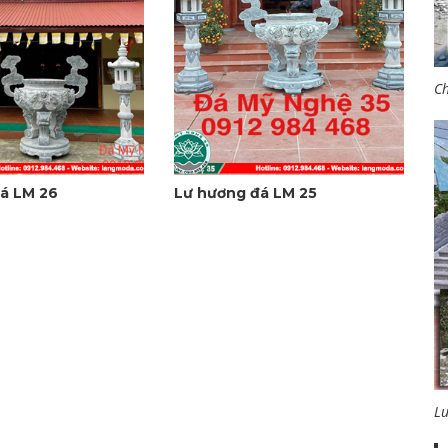
Ch
á LM 26
Lư hương đá LM 25
L