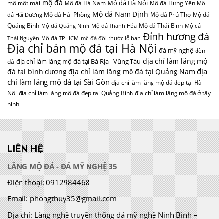
mộ đá
Mộ đá Hà Nội
mộ một mái
Mộ đá Hà Nam
Mộ đá Hưng Yên
Mộ
Mộ đá Nam Định
Mộ đá Hải Phòng
Mộ đá Phú Thọ
Mộ đá
đá Hải Dương
Quảng Bình
Mộ đá Thái Bình
Mộ đá Quảng Ninh
Mộ đá Thanh Hóa
Mộ đá
Đỉnh hương đá
Thái Nguyên
Mộ đá TP HCM
mộ đá đôi
thước lỗ ban
Địa chỉ bán mộ đá tại Hà Nội
đá mỹ nghệ
đèn
địa chỉ làm lăng mộ
địa chỉ làm lăng mộ đá tại Bà Rịa - Vũng Tàu
đá
địa
đá tại bình dương
địa chỉ làm lăng mộ đá tại Quảng Nam
chỉ làm lăng mộ đá tại Sài Gòn
địa chỉ làm lăng mộ đá đẹp tại Hà
Nội
địa chỉ làm lăng mộ đá đẹp tại Quảng Bình
địa chỉ làm lăng mộ đá ở tây
ninh
LIÊN HỆ
LĂNG MỘ ĐÁ - ĐÁ MỸ NGHỆ 35
Điện thoại:
0912984468
Email:
phongthuy35@gmail.com
Địa chỉ:
Làng nghề truyền thống đá mỹ nghệ Ninh Bình –