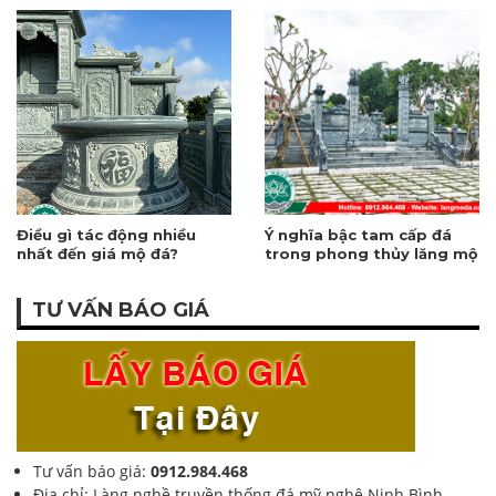
thuật chế tác
Điều gì tác động nhiều
Ý nghĩa bậc tam cấp đá
nhất đến giá mộ đá?
trong phong thủy lăng mộ
TƯ VẤN BÁO GIÁ
Tư vấn báo giá:
0912.984.468
Địa chỉ: Làng nghề truyền thống đá mỹ nghệ Ninh Bình –