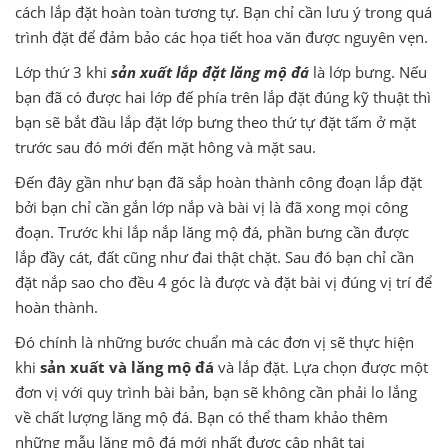
cách lắp đặt hoàn toàn tương tự. Bạn chỉ cần lưu ý trong quá
trình đặt để đảm bảo các họa tiết hoa văn được nguyên vẹn.
Lớp thứ 3 khi
sản xuất
lắp đặt lăng mộ đá
là lớp bưng. Nếu
bạn đã có được hai lớp đế phía trên lắp đặt đúng kỹ thuật thì
bạn sẽ bắt đầu lắp đặt lớp bưng theo thứ tự đặt tấm ở mặt
trước sau đó mới đến mặt hông và mặt sau.
Đến đây gần như bạn đã sắp hoàn thành công đoạn lắp đặt
bởi bạn chỉ cần gắn lớp nắp và bài vị là đã xong mọi công
đoạn. Trước khi lắp nắp lăng mộ đá, phần bưng cần được
lắp đầy cát, đất cũng như đai thật chặt. Sau đó bạn chỉ cần
đặt nắp sao cho đều 4 góc là được và đặt bài vị đúng vị trí để
hoàn thành.
Đó chính là những bước chuẩn mà các đơn vị sẽ thực hiện
khi
sản xuất và lăng mộ đá
và lắp đặt. Lựa chọn được một
đơn vị với quy trình bài bản, bạn sẽ không cần phải lo lắng
về chất lượng lăng mộ đá. Bạn có thể tham khảo thêm
những mẫu lăng mộ đá mới nhất được cập nhật tại