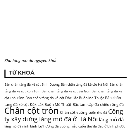
Khu lăng mộ đá nguyên khối
TỪ KHOÁ
Bán chân tảng đá kê cột Bình Dương
Bán chân tảng đá kê cột Hà Nội
Bán chân
tảng đá kê cột Kon Tum
Bán chân tảng đá kê cột Sài Gòn
Bán chân tảng đá kê
Bán chân
Bán chân tảng đá kê cột Đắc Lắc Buôn Ma Thuột
cột Thái Bình
tảng đá kê cột Đắk Lắk Buôn Mê Thuật
Bậc tam cấp đá
chiếu rồng đá
Chân cột tròn
Công
Chân cột vuông
cuốn thư đá
ty xây dựng lăng mộ đá ở Hà Nội
lăng mộ đá
Lư hương đá vuông
lăng mộ đá ninh bình
mẫu cuốn thư đá đẹp ở bình phước