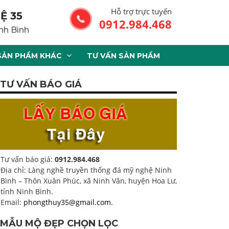
Hỗ trợ trực tuyến
Ệ 35
0912.984.468
nh Bình
SẢN PHẨM KHÁC
TƯ VẤN SẢN PHẨM
TƯ VẤN BÁO GIÁ
Tư vấn báo giá:
0912.984.468
Địa chỉ: Làng nghề truyền thống đá mỹ nghệ Ninh
Bình – Thôn Xuân Phúc, xã Ninh Vân, huyện Hoa Lư,
tỉnh Ninh Bình.
Email:
phongthuy35@gmail.com
.
MẪU MỘ ĐẸP CHỌN LỌC