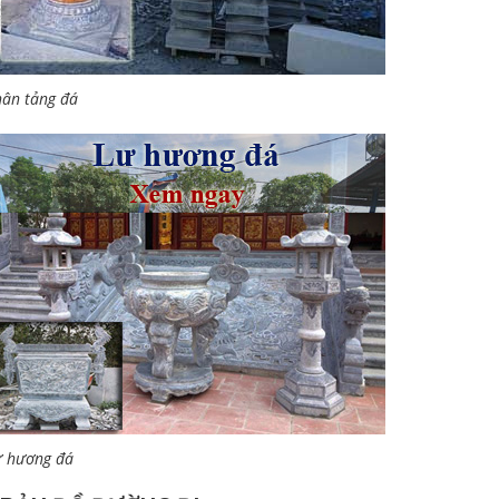
ân tảng đá
ư hương đá