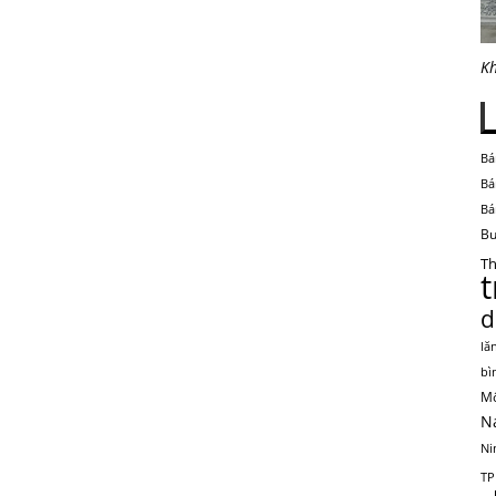
Kh
Bá
Bá
Bá
Bu
Th
d
lă
bì
Mộ
N
Ni
TP