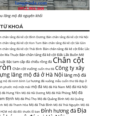
u lăng mộ đá nguyên khối
TỪ KHOÁ
n chân tảng đá kê cột Bình Dương
Bán chân tảng đá kê cột Hà Nội
n chân tảng đá kê cột Kon Tum
Bán chân tảng đá kê cột Sài Gòn
Bán chân tảng đá kê cột Đắc Lắc
n chân tảng đá kê cột Thái Bình
Bán chân tảng đá kê cột Đắk Lắk Buôn Mê
ôn Ma Thuột
Chân cột
uật
Bậc tam cấp đá
chiếu rồng đá
tròn
Công ty xây
Chân cột vuông
cuốn thư đá
ựng lăng mộ đá ở Hà Nội
lăng mộ đá
Lư hương đá vuông
ng mộ đá ninh bình
mẫu cuốn thư đá đẹp ở
mộ đá
Mộ đá Hà Nội
mộ một mái
Mộ đá Hà Nam
nh phước
Mộ đá
 đá Hưng Yên
Mộ đá Hải Phòng
Mộ đá Hải Dương
am Định
Mộ đá Phú Thọ
Mộ đá Quảng Bình
Mộ đá Quảng
Mộ đá Thái Bình
nh
Mộ đá Thanh Hóa
Mộ đá Thái Nguyên
Mộ đá
Địa
Đỉnh hương đá
 HCM
mộ đá đôi
thước lỗ ban