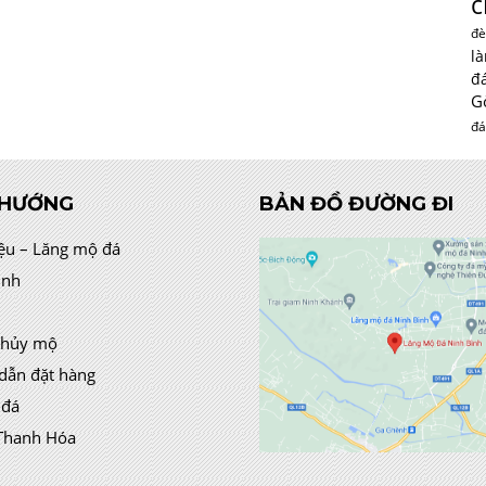
c
đè
l
đ
G
đá
 HƯỚNG
BẢN ĐỒ ĐƯỜNG ĐI
iệu – Lăng mộ đá
ình
thủy mộ
dẫn đặt hàng
 đá
Thanh Hóa