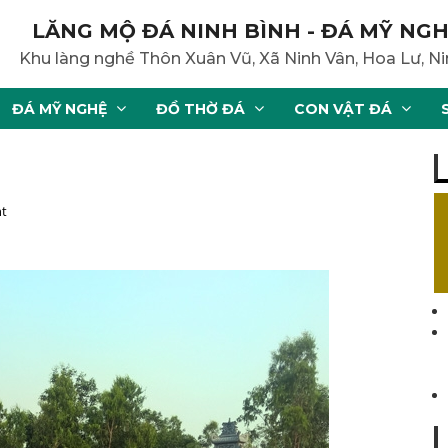
LĂNG MỘ ĐÁ NINH BÌNH - ĐÁ MỸ NGH
Khu làng nghề Thôn Xuân Vũ, Xã Ninh Vân, Hoa Lư, Ni
ĐÁ MỸ NGHỆ
ĐỒ THỜ ĐÁ
CON VẬT ĐÁ
t