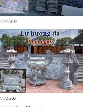
ân tảng đá
ư hương đá