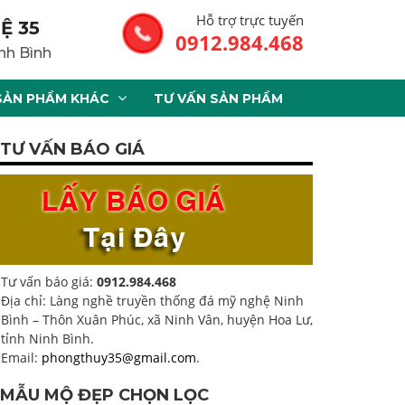
Hỗ trợ trực tuyến
Ệ 35
0912.984.468
nh Bình
SẢN PHẨM KHÁC
TƯ VẤN SẢN PHẨM
TƯ VẤN BÁO GIÁ
Tư vấn báo giá:
0912.984.468
Địa chỉ: Làng nghề truyền thống đá mỹ nghệ Ninh
Bình – Thôn Xuân Phúc, xã Ninh Vân, huyện Hoa Lư,
tỉnh Ninh Bình.
Email:
phongthuy35@gmail.com
.
MẪU MỘ ĐẸP CHỌN LỌC