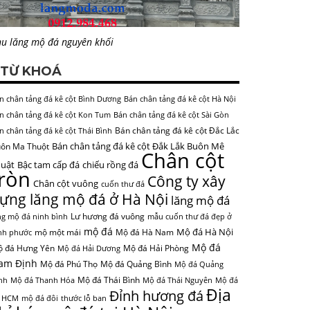
u lăng mộ đá nguyên khối
TỪ KHOÁ
n chân tảng đá kê cột Bình Dương
Bán chân tảng đá kê cột Hà Nội
n chân tảng đá kê cột Kon Tum
Bán chân tảng đá kê cột Sài Gòn
Bán chân tảng đá kê cột Đắc Lắc
n chân tảng đá kê cột Thái Bình
Bán chân tảng đá kê cột Đắk Lắk Buôn Mê
ôn Ma Thuột
Chân cột
uật
Bậc tam cấp đá
chiếu rồng đá
tròn
Công ty xây
Chân cột vuông
cuốn thư đá
ựng lăng mộ đá ở Hà Nội
lăng mộ đá
Lư hương đá vuông
ng mộ đá ninh bình
mẫu cuốn thư đá đẹp ở
mộ đá
Mộ đá Hà Nội
mộ một mái
Mộ đá Hà Nam
nh phước
Mộ đá
 đá Hưng Yên
Mộ đá Hải Phòng
Mộ đá Hải Dương
am Định
Mộ đá Phú Thọ
Mộ đá Quảng Bình
Mộ đá Quảng
Mộ đá Thái Bình
nh
Mộ đá Thanh Hóa
Mộ đá Thái Nguyên
Mộ đá
Địa
Đỉnh hương đá
 HCM
mộ đá đôi
thước lỗ ban