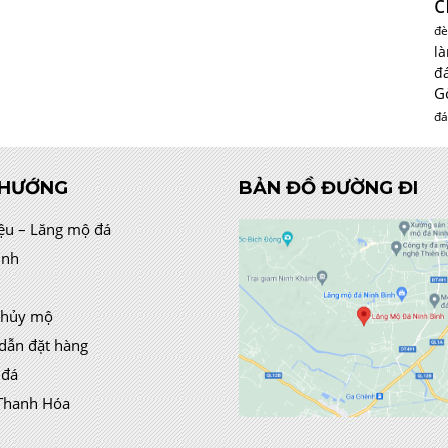
c
đè
l
đ
G
đá
 HƯỚNG
BẢN ĐỒ ĐƯỜNG ĐI
iệu – Lăng mộ đá
ình
thủy mộ
dẫn đặt hàng
 đá
Thanh Hóa