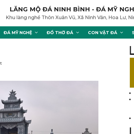
LĂNG MỘ ĐÁ NINH BÌNH - ĐÁ MỸ NGH
Khu làng nghề Thôn Xuân Vũ, Xã Ninh Vân, Hoa Lư, Ni
ĐÁ MỸ NGHỆ
ĐỒ THỜ ĐÁ
CON VẬT ĐÁ
t