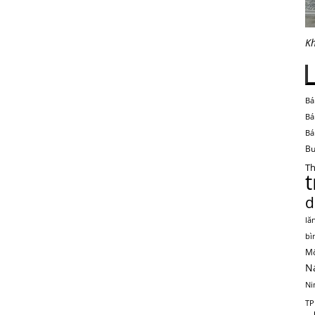
Kh
Bá
Bá
Bá
Bu
Th
d
lă
bì
Mộ
N
Ni
TP