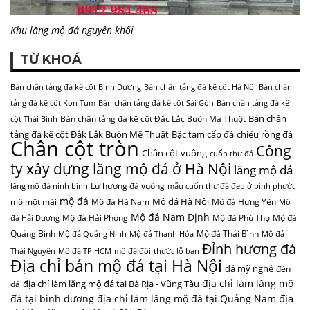
Khu lăng mộ đá nguyên khối
TỪ KHOÁ
Bán chân tảng đá kê cột Bình Dương
Bán chân tảng đá kê cột Hà Nội
Bán chân
tảng đá kê cột Kon Tum
Bán chân tảng đá kê cột Sài Gòn
Bán chân tảng đá kê
Bán chân
Bán chân tảng đá kê cột Đắc Lắc Buôn Ma Thuột
cột Thái Bình
tảng đá kê cột Đắk Lắk Buôn Mê Thuật
Bậc tam cấp đá
chiếu rồng đá
Chân cột tròn
Công
Chân cột vuông
cuốn thư đá
ty xây dựng lăng mộ đá ở Hà Nội
lăng mộ đá
Lư hương đá vuông
lăng mộ đá ninh bình
mẫu cuốn thư đá đẹp ở bình phước
mộ đá
Mộ đá Hà Nội
mộ một mái
Mộ đá Hà Nam
Mộ đá Hưng Yên
Mộ
Mộ đá Nam Định
Mộ đá Hải Phòng
Mộ đá Phú Thọ
Mộ đá
đá Hải Dương
Quảng Bình
Mộ đá Thái Bình
Mộ đá Quảng Ninh
Mộ đá Thanh Hóa
Mộ đá
Đỉnh hương đá
Thái Nguyên
Mộ đá TP HCM
mộ đá đôi
thước lỗ ban
Địa chỉ bán mộ đá tại Hà Nội
đá mỹ nghệ
đèn
địa chỉ làm lăng mộ
địa chỉ làm lăng mộ đá tại Bà Rịa - Vũng Tàu
đá
địa
đá tại bình dương
địa chỉ làm lăng mộ đá tại Quảng Nam