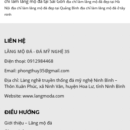
chỉ làm lăng mộ đá tại Sài Gòn
địa chỉ làm lăng mộ đá đẹp tại Hà
Nội
địa chỉ làm lăng mộ đá đẹp tại Quảng Bình
địa chỉ làm lăng mộ đá ở tây
ninh
LIÊN HỆ
LĂNG MỘ ĐÁ - ĐÁ MỸ NGHỆ 35
Điện thoại:
0912984468
Email:
phongthuy35@gmail.com
Địa chỉ:
Làng nghề truyền thống đá mỹ nghệ Ninh Bình –
Thôn Xuân Phúc, xã Ninh Vân, huyện Hoa Lư, tỉnh Ninh Bình
Website:
www.langmoda.com
ĐIỀU HƯỚNG
Giới thiệu – Lăng mộ đá