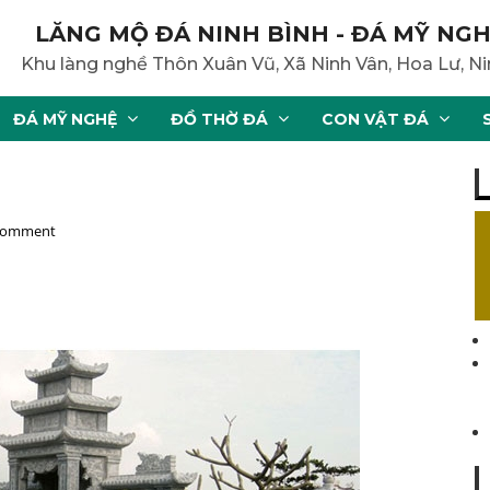
LĂNG MỘ ĐÁ NINH BÌNH - ĐÁ MỸ NGH
Khu làng nghề Thôn Xuân Vũ, Xã Ninh Vân, Hoa Lư, Ni
ĐÁ MỸ NGHỆ
ĐỒ THỜ ĐÁ
CON VẬT ĐÁ
 comment