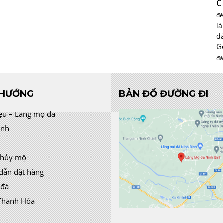
c
đè
l
đ
G
đá
 HƯỚNG
BẢN ĐỒ ĐƯỜNG ĐI
iệu – Lăng mộ đá
ình
thủy mộ
dẫn đặt hàng
 đá
Thanh Hóa