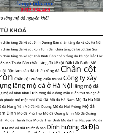
u lăng mộ đá nguyên khối
TỪ KHOÁ
n chân tảng đá kê cột Bình Dương
Bán chân tảng đá kê cột Hà Nội
n chân tảng đá kê cột Kon Tum
Bán chân tảng đá kê cột Sài Gòn
Bán chân tảng đá kê cột Đắc Lắc
n chân tảng đá kê cột Thái Bình
Bán chân tảng đá kê cột Đắk Lắk Buôn Mê
ôn Ma Thuột
Chân cột
uật
Bậc tam cấp đá
chiếu rồng đá
tròn
Công ty xây
Chân cột vuông
cuốn thư đá
ựng lăng mộ đá ở Hà Nội
lăng mộ đá
Lư hương đá vuông
ng mộ đá ninh bình
mẫu cuốn thư đá đẹp ở
mộ đá
Mộ đá Hà Nội
mộ một mái
Mộ đá Hà Nam
nh phước
Mộ đá
 đá Hưng Yên
Mộ đá Hải Phòng
Mộ đá Hải Dương
am Định
Mộ đá Phú Thọ
Mộ đá Quảng Bình
Mộ đá Quảng
Mộ đá Thái Bình
nh
Mộ đá Thanh Hóa
Mộ đá Thái Nguyên
Mộ đá
Địa
Đỉnh hương đá
 HCM
mộ đá đôi
thước lỗ ban