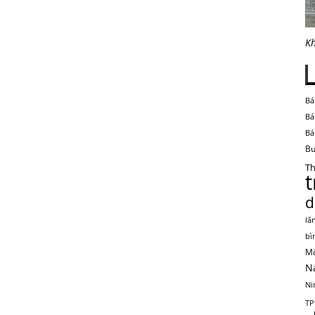
Kh
Bá
Bá
Bá
Bu
Th
d
lă
bì
Mộ
N
Ni
TP