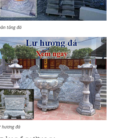
ân tảng đá
ư hương đá