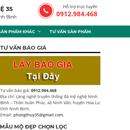
Hỗ trợ trực tuyến
Ệ 35
0912.984.468
nh Bình
SẢN PHẨM KHÁC
TƯ VẤN SẢN PHẨM
TƯ VẤN BÁO GIÁ
Tư vấn báo giá:
0912.984.468
Địa chỉ: Làng nghề truyền thống đá mỹ nghệ Ninh
Bình – Thôn Xuân Phúc, xã Ninh Vân, huyện Hoa Lư,
tỉnh Ninh Bình.
Email:
phongthuy35@gmail.com
.
MẪU MỘ ĐẸP CHỌN LỌC