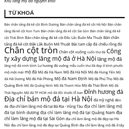
Khu lăng mộ đá nguyên khối
TỪ KHOÁ
Bán chân tảng đá kê cột Bình Dương
Bán chân tảng đá kê cột Hà Nội
Bán chân
tảng đá kê cột Kon Tum
Bán chân tảng đá kê cột Sài Gòn
Bán chân tảng đá kê
Bán chân
Bán chân tảng đá kê cột Đắc Lắc Buôn Ma Thuột
cột Thái Bình
tảng đá kê cột Đắk Lắk Buôn Mê Thuật
Bậc tam cấp đá
chiếu rồng đá
Chân cột tròn
Công
Chân cột vuông
cuốn thư đá
ty xây dựng lăng mộ đá ở Hà Nội
lăng mộ đá
Lư hương đá vuông
lăng mộ đá ninh bình
mẫu cuốn thư đá đẹp ở bình phước
mộ đá
Mộ đá Hà Nội
mộ một mái
Mộ đá Hà Nam
Mộ đá Hưng Yên
Mộ
Mộ đá Nam Định
Mộ đá Hải Phòng
Mộ đá Phú Thọ
Mộ đá
đá Hải Dương
Quảng Bình
Mộ đá Thái Bình
Mộ đá Quảng Ninh
Mộ đá Thanh Hóa
Mộ đá
Đỉnh hương đá
Thái Nguyên
Mộ đá TP HCM
mộ đá đôi
thước lỗ ban
Địa chỉ bán mộ đá tại Hà Nội
đá mỹ nghệ
đèn
địa chỉ làm lăng mộ
địa chỉ làm lăng mộ đá tại Bà Rịa - Vũng Tàu
đá
địa
đá tại bình dương
địa chỉ làm lăng mộ đá tại Quảng Nam
chỉ làm lăng mộ đá tại Sài Gòn
địa chỉ làm lăng mộ đá đẹp tại Hà
Nội
địa chỉ làm lăng mộ đá đẹp tại Quảng Bình
địa chỉ làm lăng mộ đá ở tây