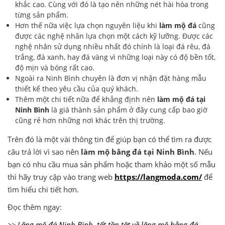
khắc cao. Cùng với đó là tạo nên những nét hài hòa trong
từng sản phẩm.
Hơn thế nữa việc lựa chọn nguyên liệu khi
làm mộ đá
cũng
được các nghệ nhân lựa chọn một cách kỹ lưỡng. Được các
nghệ nhân sử dụng nhiều nhất đó chính là loại đá rêu, đá
trắng, đá xanh, hay đá vàng vì những loại này có độ bền tốt,
độ mịn và bóng rất cao.
Ngoài ra Ninh Bình chuyên là đơn vị nhận đặt hàng mẫu
thiết kế theo yêu cầu của quý khách.
Thêm một chi tiết nữa để khẳng định nên
làm mộ đá tại
Ninh Bình
là giá thành sản phẩm ở đây cung cấp bao giờ
cũng rẻ hơn những nơi khác trên thị trường.
Trên đó là một vài thông tin để giúp bạn có thể tìm ra được
câu trả lời vì sao nên
làm mộ bằng đá tại Ninh Bình
. Nếu
bạn có nhu cầu mua sản phẩm hoặc tham khảo một số mẫu
thì hãy truy cập vào trang web
https://langmoda.com/
để
tìm hiểu chi tiết hơn.
Đọc thêm ngay:
>>
Lăng mộ đá Ninh Bình, tất tần tật về lăng mộ bằng đá