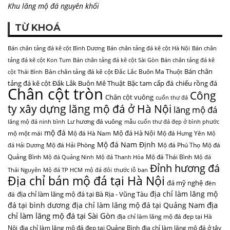
Khu lăng mộ đá nguyên khối
TỪ KHOÁ
Bán chân tảng đá kê cột Bình Dương
Bán chân tảng đá kê cột Hà Nội
Bán chân
tảng đá kê cột Kon Tum
Bán chân tảng đá kê cột Sài Gòn
Bán chân tảng đá kê
Bán chân
Bán chân tảng đá kê cột Đắc Lắc Buôn Ma Thuột
cột Thái Bình
tảng đá kê cột Đắk Lắk Buôn Mê Thuật
Bậc tam cấp đá
chiếu rồng đá
Chân cột tròn
Công
Chân cột vuông
cuốn thư đá
ty xây dựng lăng mộ đá ở Hà Nội
lăng mộ đá
Lư hương đá vuông
lăng mộ đá ninh bình
mẫu cuốn thư đá đẹp ở bình phước
mộ đá
Mộ đá Hà Nội
mộ một mái
Mộ đá Hà Nam
Mộ đá Hưng Yên
Mộ
Mộ đá Nam Định
Mộ đá Hải Phòng
Mộ đá Phú Thọ
Mộ đá
đá Hải Dương
Quảng Bình
Mộ đá Thái Bình
Mộ đá Quảng Ninh
Mộ đá Thanh Hóa
Mộ đá
Đỉnh hương đá
Thái Nguyên
Mộ đá TP HCM
mộ đá đôi
thước lỗ ban
Địa chỉ bán mộ đá tại Hà Nội
đá mỹ nghệ
đèn
địa chỉ làm lăng mộ
địa chỉ làm lăng mộ đá tại Bà Rịa - Vũng Tàu
đá
địa
đá tại bình dương
địa chỉ làm lăng mộ đá tại Quảng Nam
chỉ làm lăng mộ đá tại Sài Gòn
địa chỉ làm lăng mộ đá đẹp tại Hà
Nội
địa chỉ làm lăng mộ đá đẹp tại Quảng Bình
địa chỉ làm lăng mộ đá ở tây