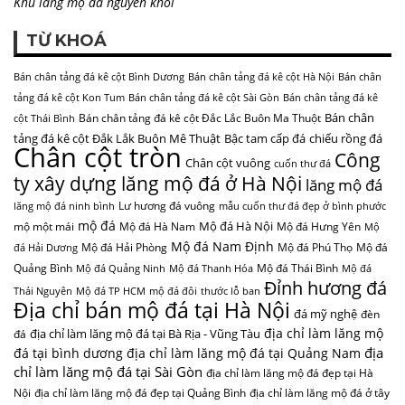
Khu lăng mộ đá nguyên khối
TỪ KHOÁ
Bán chân tảng đá kê cột Bình Dương
Bán chân tảng đá kê cột Hà Nội
Bán chân
tảng đá kê cột Kon Tum
Bán chân tảng đá kê cột Sài Gòn
Bán chân tảng đá kê
Bán chân
Bán chân tảng đá kê cột Đắc Lắc Buôn Ma Thuột
cột Thái Bình
tảng đá kê cột Đắk Lắk Buôn Mê Thuật
Bậc tam cấp đá
chiếu rồng đá
Chân cột tròn
Công
Chân cột vuông
cuốn thư đá
ty xây dựng lăng mộ đá ở Hà Nội
lăng mộ đá
Lư hương đá vuông
lăng mộ đá ninh bình
mẫu cuốn thư đá đẹp ở bình phước
mộ đá
Mộ đá Hà Nội
mộ một mái
Mộ đá Hà Nam
Mộ đá Hưng Yên
Mộ
Mộ đá Nam Định
Mộ đá Hải Phòng
Mộ đá Phú Thọ
Mộ đá
đá Hải Dương
Quảng Bình
Mộ đá Thái Bình
Mộ đá Quảng Ninh
Mộ đá Thanh Hóa
Mộ đá
Đỉnh hương đá
Thái Nguyên
Mộ đá TP HCM
mộ đá đôi
thước lỗ ban
Địa chỉ bán mộ đá tại Hà Nội
đá mỹ nghệ
đèn
địa chỉ làm lăng mộ
địa chỉ làm lăng mộ đá tại Bà Rịa - Vũng Tàu
đá
địa
đá tại bình dương
địa chỉ làm lăng mộ đá tại Quảng Nam
chỉ làm lăng mộ đá tại Sài Gòn
địa chỉ làm lăng mộ đá đẹp tại Hà
Nội
địa chỉ làm lăng mộ đá đẹp tại Quảng Bình
địa chỉ làm lăng mộ đá ở tây