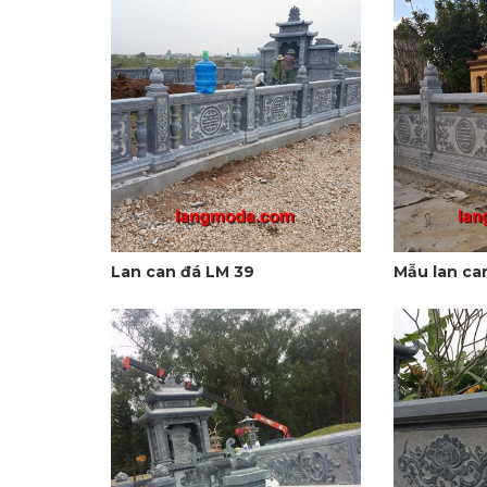
Lan can đá LM 39
Mẫu lan ca