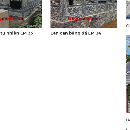
Ch
 tự nhiên LM 35
Lan can bằng đá LM 34
L