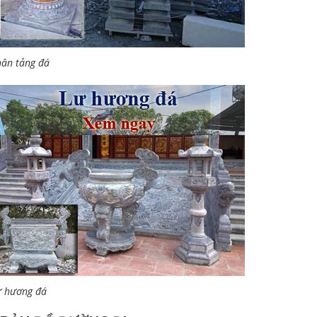
ân tảng đá
ư hương đá