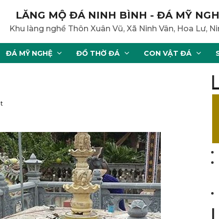
LĂNG MỘ ĐÁ NINH BÌNH - ĐÁ MỸ NGH
Khu làng nghề Thôn Xuân Vũ, Xã Ninh Vân, Hoa Lư, Ni
ĐÁ MỸ NGHỆ
ĐỒ THỜ ĐÁ
CON VẬT ĐÁ
t