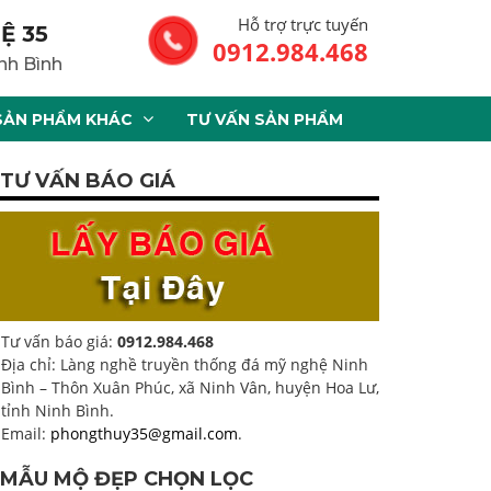
Hỗ trợ trực tuyến
Ệ 35
0912.984.468
nh Bình
SẢN PHẨM KHÁC
TƯ VẤN SẢN PHẨM
TƯ VẤN BÁO GIÁ
Tư vấn báo giá:
0912.984.468
Địa chỉ: Làng nghề truyền thống đá mỹ nghệ Ninh
Bình – Thôn Xuân Phúc, xã Ninh Vân, huyện Hoa Lư,
tỉnh Ninh Bình.
Email:
phongthuy35@gmail.com
.
MẪU MỘ ĐẸP CHỌN LỌC