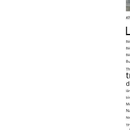
Kh
Bá
Bá
Bá
Bu
Th
d
lă
bì
Mộ
N
Ni
TP