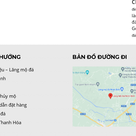
c
đè
l
đ
G
đá
 HƯỚNG
BẢN ĐỒ ĐƯỜNG ĐI
iệu – Lăng mộ đá
ình
thủy mộ
dẫn đặt hàng
 đá
Thanh Hóa