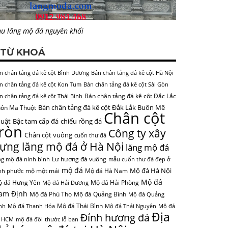
u lăng mộ đá nguyên khối
TỪ KHOÁ
n chân tảng đá kê cột Bình Dương
Bán chân tảng đá kê cột Hà Nội
n chân tảng đá kê cột Kon Tum
Bán chân tảng đá kê cột Sài Gòn
Bán chân tảng đá kê cột Đắc Lắc
n chân tảng đá kê cột Thái Bình
Bán chân tảng đá kê cột Đắk Lắk Buôn Mê
ôn Ma Thuột
Chân cột
uật
Bậc tam cấp đá
chiếu rồng đá
tròn
Công ty xây
Chân cột vuông
cuốn thư đá
ựng lăng mộ đá ở Hà Nội
lăng mộ đá
Lư hương đá vuông
ng mộ đá ninh bình
mẫu cuốn thư đá đẹp ở
mộ đá
Mộ đá Hà Nội
mộ một mái
Mộ đá Hà Nam
nh phước
Mộ đá
 đá Hưng Yên
Mộ đá Hải Phòng
Mộ đá Hải Dương
am Định
Mộ đá Phú Thọ
Mộ đá Quảng Bình
Mộ đá Quảng
Mộ đá Thái Bình
nh
Mộ đá Thanh Hóa
Mộ đá Thái Nguyên
Mộ đá
Địa
Đỉnh hương đá
 HCM
mộ đá đôi
thước lỗ ban