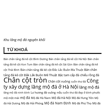
Khu lăng mộ đá nguyên khối
TỪ KHOÁ
Bán chân tảng đá kê cột Bình Dương
Bán chân tảng đá kê cột Hà Nội
Bán chân
tảng đá kê cột Kon Tum
Bán chân tảng đá kê cột Sài Gòn
Bán chân tảng đá kê
Bán chân
Bán chân tảng đá kê cột Đắc Lắc Buôn Ma Thuột
cột Thái Bình
tảng đá kê cột Đắk Lắk Buôn Mê Thuật
Bậc tam cấp đá
chiếu rồng đá
Chân cột tròn
Công
Chân cột vuông
cuốn thư đá
ty xây dựng lăng mộ đá ở Hà Nội
lăng mộ đá
Lư hương đá vuông
lăng mộ đá ninh bình
mẫu cuốn thư đá đẹp ở bình phước
mộ đá
Mộ đá Hà Nội
mộ một mái
Mộ đá Hà Nam
Mộ đá Hưng Yên
Mộ
Mộ đá Nam Định
Mộ đá Hải Phòng
Mộ đá Phú Thọ
Mộ đá
đá Hải Dương