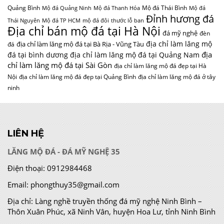
Quảng Bình
Mộ đá Thái Bình
Mộ đá Quảng Ninh
Mộ đá Thanh Hóa
Mộ đá
Đỉnh hương đá
Thái Nguyên
Mộ đá TP HCM
mộ đá đôi
thước lỗ ban
Địa chỉ bán mộ đá tại Hà Nội
đá mỹ nghệ
đèn
địa chỉ làm lăng mộ
địa chỉ làm lăng mộ đá tại Bà Rịa - Vũng Tàu
đá
địa
đá tại bình dương
địa chỉ làm lăng mộ đá tại Quảng Nam
chỉ làm lăng mộ đá tại Sài Gòn
địa chỉ làm lăng mộ đá đẹp tại Hà
Nội
địa chỉ làm lăng mộ đá đẹp tại Quảng Bình
địa chỉ làm lăng mộ đá ở tây
ninh
LIÊN HỆ
LĂNG MỘ ĐÁ - ĐÁ MỸ NGHỆ 35
Điện thoại:
0912984468
Email:
phongthuy35@gmail.com
Địa chỉ:
Làng nghề truyền thống đá mỹ nghệ Ninh Bình –
Thôn Xuân Phúc, xã Ninh Vân, huyện Hoa Lư, tỉnh Ninh Bình