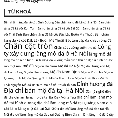
Khu lăng mộ đá nguyên khối
TỪ KHOÁ
Bán chân tảng đá kê cột Bình Dương
Bán chân tảng đá kê cột Hà Nội
Bán chân
tảng đá kê cột Kon Tum
Bán chân tảng đá kê cột Sài Gòn
Bán chân tảng đá kê
Bán chân
Bán chân tảng đá kê cột Đắc Lắc Buôn Ma Thuột
cột Thái Bình
tảng đá kê cột Đắk Lắk Buôn Mê Thuật
Bậc tam cấp đá
chiếu rồng đá
Chân cột tròn
Công
Chân cột vuông
cuốn thư đá
ty xây dựng lăng mộ đá ở Hà Nội
lăng mộ đá
Lư hương đá vuông
lăng mộ đá ninh bình
mẫu cuốn thư đá đẹp ở bình phước
mộ đá
Mộ đá Hà Nội
mộ một mái
Mộ đá Hà Nam
Mộ đá Hưng Yên
Mộ
Mộ đá Nam Định
Mộ đá Hải Phòng
Mộ đá Phú Thọ
Mộ đá
đá Hải Dương
Quảng Bình
Mộ đá Thái Bình
Mộ đá Quảng Ninh
Mộ đá Thanh Hóa
Mộ đá
Đỉnh hương đá
Thái Nguyên
Mộ đá TP HCM
mộ đá đôi
thước lỗ ban
Địa chỉ bán mộ đá tại Hà Nội
đá mỹ nghệ
đèn
địa chỉ làm lăng mộ
địa chỉ làm lăng mộ đá tại Bà Rịa - Vũng Tàu
đá
địa
đá tại bình dương
địa chỉ làm lăng mộ đá tại Quảng Nam
chỉ làm lăng mộ đá tại Sài Gòn
địa chỉ làm lăng mộ đá đẹp tại Hà
Nội
địa chỉ làm lăng mộ đá đẹp tại Quảng Bình
địa chỉ làm lăng mộ đá ở tây