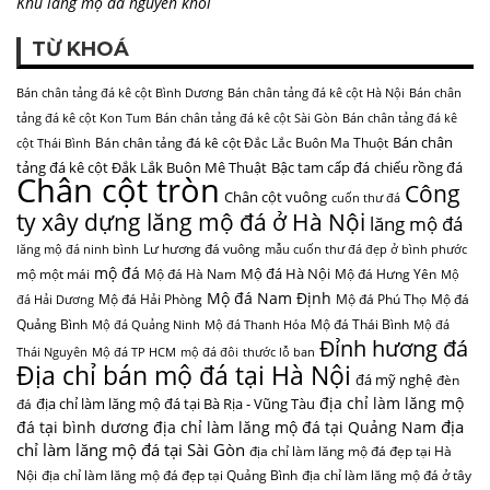
Khu lăng mộ đá nguyên khối
TỪ KHOÁ
Bán chân tảng đá kê cột Bình Dương
Bán chân tảng đá kê cột Hà Nội
Bán chân
tảng đá kê cột Kon Tum
Bán chân tảng đá kê cột Sài Gòn
Bán chân tảng đá kê
Bán chân
Bán chân tảng đá kê cột Đắc Lắc Buôn Ma Thuột
cột Thái Bình
tảng đá kê cột Đắk Lắk Buôn Mê Thuật
Bậc tam cấp đá
chiếu rồng đá
Chân cột tròn
Công
Chân cột vuông
cuốn thư đá
ty xây dựng lăng mộ đá ở Hà Nội
lăng mộ đá
Lư hương đá vuông
lăng mộ đá ninh bình
mẫu cuốn thư đá đẹp ở bình phước
mộ đá
Mộ đá Hà Nội
mộ một mái
Mộ đá Hà Nam
Mộ đá Hưng Yên
Mộ
Mộ đá Nam Định
Mộ đá Hải Phòng
Mộ đá Phú Thọ
Mộ đá
đá Hải Dương
Quảng Bình
Mộ đá Thái Bình
Mộ đá Quảng Ninh
Mộ đá Thanh Hóa
Mộ đá
Đỉnh hương đá
Thái Nguyên
Mộ đá TP HCM
mộ đá đôi
thước lỗ ban
Địa chỉ bán mộ đá tại Hà Nội
đá mỹ nghệ
đèn
địa chỉ làm lăng mộ
địa chỉ làm lăng mộ đá tại Bà Rịa - Vũng Tàu
đá
địa
đá tại bình dương
địa chỉ làm lăng mộ đá tại Quảng Nam
chỉ làm lăng mộ đá tại Sài Gòn
địa chỉ làm lăng mộ đá đẹp tại Hà
Nội
địa chỉ làm lăng mộ đá đẹp tại Quảng Bình
địa chỉ làm lăng mộ đá ở tây