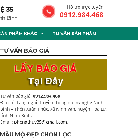
Hỗ trợ trực tuyến
Ệ 35
0912.984.468
nh Bình
SẢN PHẨM KHÁC
TƯ VẤN SẢN PHẨM
TƯ VẤN BÁO GIÁ
Tư vấn báo giá:
0912.984.468
Địa chỉ: Làng nghề truyền thống đá mỹ nghệ Ninh
Bình – Thôn Xuân Phúc, xã Ninh Vân, huyện Hoa Lư,
tỉnh Ninh Bình.
Email:
phongthuy35@gmail.com
.
MẪU MỘ ĐẸP CHỌN LỌC