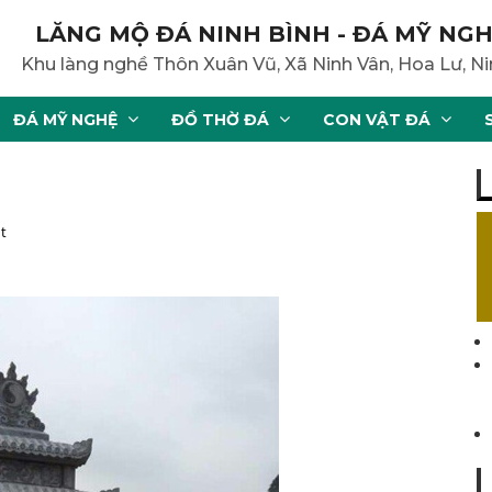
LĂNG MỘ ĐÁ NINH BÌNH - ĐÁ MỸ NGH
Khu làng nghề Thôn Xuân Vũ, Xã Ninh Vân, Hoa Lư, Ni
ĐÁ MỸ NGHỆ
ĐỒ THỜ ĐÁ
CON VẬT ĐÁ
t