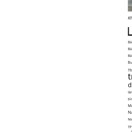
Kh
Bá
Bá
Bá
Bu
Th
d
lă
bì
Mộ
N
Ni
TP