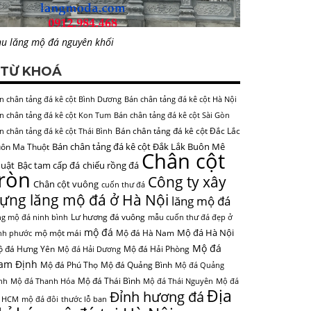
u lăng mộ đá nguyên khối
TỪ KHOÁ
n chân tảng đá kê cột Bình Dương
Bán chân tảng đá kê cột Hà Nội
n chân tảng đá kê cột Kon Tum
Bán chân tảng đá kê cột Sài Gòn
Bán chân tảng đá kê cột Đắc Lắc
n chân tảng đá kê cột Thái Bình
Bán chân tảng đá kê cột Đắk Lắk Buôn Mê
ôn Ma Thuột
Chân cột
uật
Bậc tam cấp đá
chiếu rồng đá
tròn
Công ty xây
Chân cột vuông
cuốn thư đá
ựng lăng mộ đá ở Hà Nội
lăng mộ đá
Lư hương đá vuông
ng mộ đá ninh bình
mẫu cuốn thư đá đẹp ở
mộ đá
Mộ đá Hà Nội
mộ một mái
Mộ đá Hà Nam
nh phước
Mộ đá
 đá Hưng Yên
Mộ đá Hải Phòng
Mộ đá Hải Dương
am Định
Mộ đá Phú Thọ
Mộ đá Quảng Bình
Mộ đá Quảng
Mộ đá Thái Bình
nh
Mộ đá Thanh Hóa
Mộ đá Thái Nguyên
Mộ đá
Địa
Đỉnh hương đá
 HCM
mộ đá đôi
thước lỗ ban