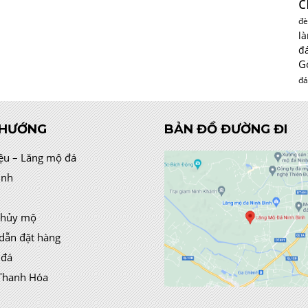
c
đè
l
đ
G
đá
 HƯỚNG
BẢN ĐỒ ĐƯỜNG ĐI
iệu – Lăng mộ đá
ình
thủy mộ
dẫn đặt hàng
 đá
Thanh Hóa