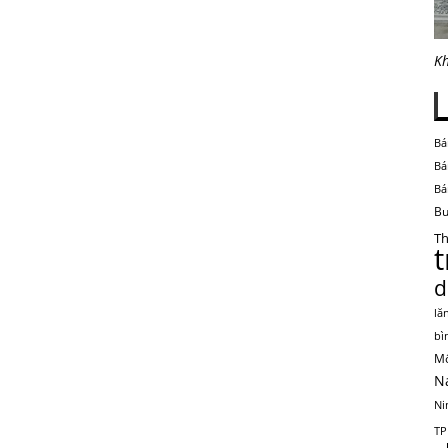
Kh
Bá
Bá
Bá
Bu
Th
d
lă
bì
Mộ
N
Ni
TP