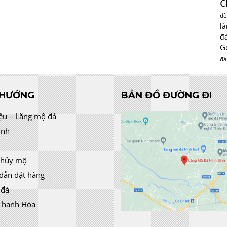
c
đè
l
đ
G
đá
 HƯỚNG
BẢN ĐỒ ĐƯỜNG ĐI
iệu – Lăng mộ đá
ình
thủy mộ
dẫn đặt hàng
 đá
Thanh Hóa