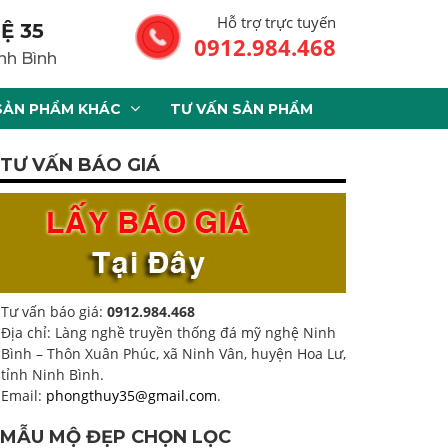
Hỗ trợ trực tuyến
Ệ 35
0912.984.468
nh Bình
SẢN PHẨM KHÁC
TƯ VẤN SẢN PHẨM
TƯ VẤN BÁO GIÁ
Tư vấn báo giá:
0912.984.468
Địa chỉ: Làng nghề truyền thống đá mỹ nghệ Ninh
Bình – Thôn Xuân Phúc, xã Ninh Vân, huyện Hoa Lư,
tỉnh Ninh Bình.
Email:
phongthuy35@gmail.com
.
MẪU MỘ ĐẸP CHỌN LỌC