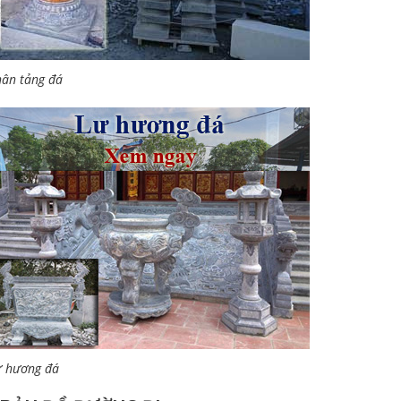
ân tảng đá
ư hương đá