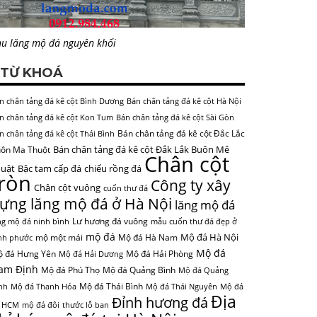
u lăng mộ đá nguyên khối
TỪ KHOÁ
n chân tảng đá kê cột Bình Dương
Bán chân tảng đá kê cột Hà Nội
n chân tảng đá kê cột Kon Tum
Bán chân tảng đá kê cột Sài Gòn
Bán chân tảng đá kê cột Đắc Lắc
n chân tảng đá kê cột Thái Bình
Bán chân tảng đá kê cột Đắk Lắk Buôn Mê
ôn Ma Thuột
Chân cột
uật
Bậc tam cấp đá
chiếu rồng đá
tròn
Công ty xây
Chân cột vuông
cuốn thư đá
ựng lăng mộ đá ở Hà Nội
lăng mộ đá
Lư hương đá vuông
ng mộ đá ninh bình
mẫu cuốn thư đá đẹp ở
mộ đá
Mộ đá Hà Nội
mộ một mái
Mộ đá Hà Nam
nh phước
Mộ đá
 đá Hưng Yên
Mộ đá Hải Phòng
Mộ đá Hải Dương
am Định
Mộ đá Phú Thọ
Mộ đá Quảng Bình
Mộ đá Quảng
Mộ đá Thái Bình
nh
Mộ đá Thanh Hóa
Mộ đá Thái Nguyên
Mộ đá
Địa
Đỉnh hương đá
 HCM
mộ đá đôi
thước lỗ ban