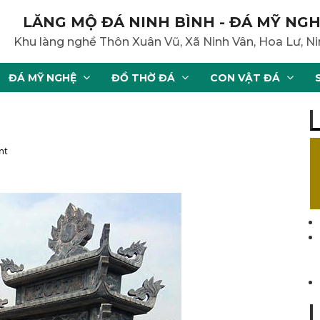
LĂNG MỘ ĐÁ NINH BÌNH - ĐÁ MỸ NGH
Khu làng nghề Thôn Xuân Vũ, Xã Ninh Vân, Hoa Lư, Ni
ĐÁ MỸ NGHỆ
ĐỒ THỜ ĐÁ
CON VẬT ĐÁ
nt