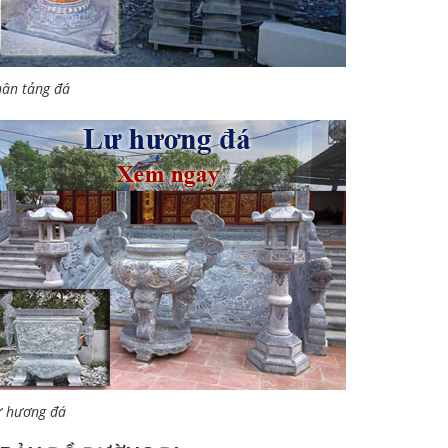
ân tảng đá
ư hương đá