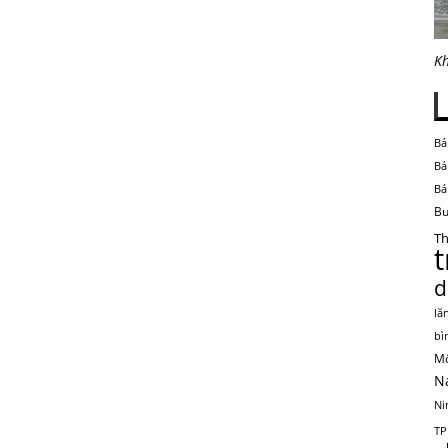
Kh
Bá
Bá
Bá
Bu
Th
d
lă
bì
Mộ
N
Ni
TP