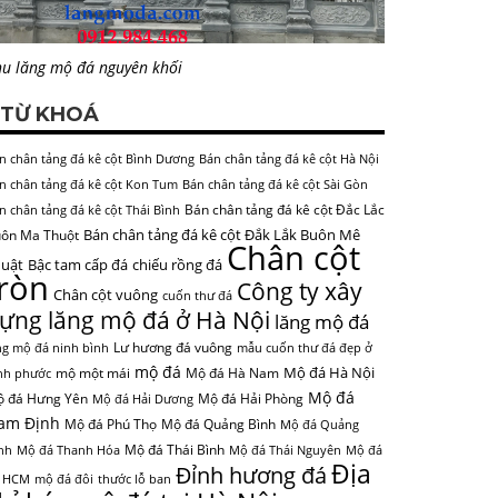
u lăng mộ đá nguyên khối
TỪ KHOÁ
n chân tảng đá kê cột Bình Dương
Bán chân tảng đá kê cột Hà Nội
n chân tảng đá kê cột Kon Tum
Bán chân tảng đá kê cột Sài Gòn
Bán chân tảng đá kê cột Đắc Lắc
n chân tảng đá kê cột Thái Bình
Bán chân tảng đá kê cột Đắk Lắk Buôn Mê
ôn Ma Thuột
Chân cột
uật
Bậc tam cấp đá
chiếu rồng đá
tròn
Công ty xây
Chân cột vuông
cuốn thư đá
ựng lăng mộ đá ở Hà Nội
lăng mộ đá
Lư hương đá vuông
ng mộ đá ninh bình
mẫu cuốn thư đá đẹp ở
mộ đá
Mộ đá Hà Nội
mộ một mái
Mộ đá Hà Nam
nh phước
Mộ đá
 đá Hưng Yên
Mộ đá Hải Phòng
Mộ đá Hải Dương
am Định
Mộ đá Phú Thọ
Mộ đá Quảng Bình
Mộ đá Quảng
Mộ đá Thái Bình
nh
Mộ đá Thanh Hóa
Mộ đá Thái Nguyên
Mộ đá
Địa
Đỉnh hương đá
 HCM
mộ đá đôi
thước lỗ ban