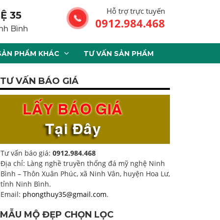
Hỗ trợ trực tuyến
Ệ 35
0912.984.468
nh Bình
SẢN PHẨM KHÁC
TƯ VẤN SẢN PHẨM
TƯ VẤN BÁO GIÁ
Tư vấn báo giá:
0912.984.468
Địa chỉ: Làng nghề truyền thống đá mỹ nghệ Ninh
Bình – Thôn Xuân Phúc, xã Ninh Vân, huyện Hoa Lư,
tỉnh Ninh Bình.
Email:
phongthuy35@gmail.com
.
MẪU MỘ ĐẸP CHỌN LỌC