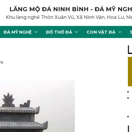
LĂNG MỘ ĐÁ NINH BÌNH - ĐÁ MỸ NGH
Khu làng nghề Thôn Xuân Vũ, Xã Ninh Vân, Hoa Lư, Ni
ĐÁ MỸ NGHỆ
ĐỒ THỜ ĐÁ
CON VẬT ĐÁ
nt