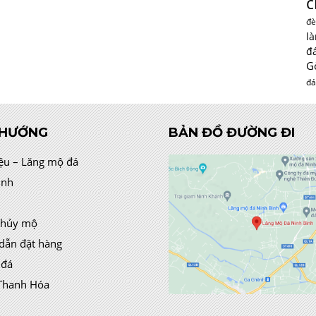
c
đè
l
đ
G
đá
 HƯỚNG
BẢN ĐỒ ĐƯỜNG ĐI
iệu – Lăng mộ đá
ình
thủy mộ
dẫn đặt hàng
 đá
Thanh Hóa