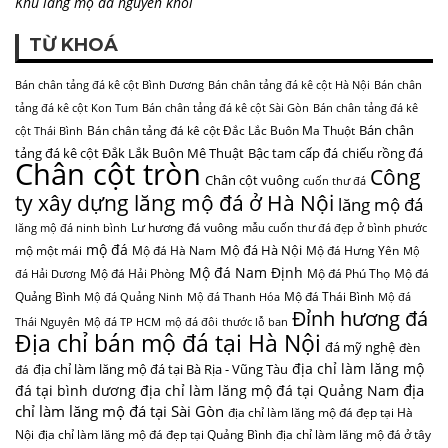
Khu lăng mộ đá nguyên khối
TỪ KHOÁ
Bán chân tảng đá kê cột Bình Dương
Bán chân tảng đá kê cột Hà Nội
Bán chân
tảng đá kê cột Kon Tum
Bán chân tảng đá kê cột Sài Gòn
Bán chân tảng đá kê
Bán chân
Bán chân tảng đá kê cột Đắc Lắc Buôn Ma Thuột
cột Thái Bình
tảng đá kê cột Đắk Lắk Buôn Mê Thuật
Bậc tam cấp đá
chiếu rồng đá
Chân cột tròn
Công
Chân cột vuông
cuốn thư đá
ty xây dựng lăng mộ đá ở Hà Nội
lăng mộ đá
Lư hương đá vuông
lăng mộ đá ninh bình
mẫu cuốn thư đá đẹp ở bình phước
mộ đá
Mộ đá Hà Nội
mộ một mái
Mộ đá Hà Nam
Mộ đá Hưng Yên
Mộ
Mộ đá Nam Định
Mộ đá Hải Phòng
Mộ đá Phú Thọ
Mộ đá
đá Hải Dương
Quảng Bình
Mộ đá Thái Bình
Mộ đá Quảng Ninh
Mộ đá Thanh Hóa
Mộ đá
Đỉnh hương đá
Thái Nguyên
Mộ đá TP HCM
mộ đá đôi
thước lỗ ban
Địa chỉ bán mộ đá tại Hà Nội
đá mỹ nghệ
đèn
địa chỉ làm lăng mộ
địa chỉ làm lăng mộ đá tại Bà Rịa - Vũng Tàu
đá
địa
đá tại bình dương
địa chỉ làm lăng mộ đá tại Quảng Nam
chỉ làm lăng mộ đá tại Sài Gòn
địa chỉ làm lăng mộ đá đẹp tại Hà
Nội
địa chỉ làm lăng mộ đá đẹp tại Quảng Bình
địa chỉ làm lăng mộ đá ở tây