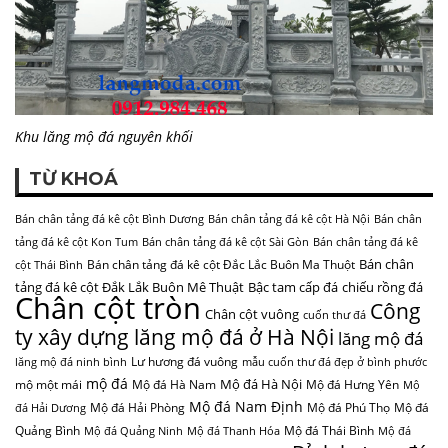
Khu lăng mộ đá nguyên khối
TỪ KHOÁ
Bán chân tảng đá kê cột Bình Dương
Bán chân tảng đá kê cột Hà Nội
Bán chân
tảng đá kê cột Kon Tum
Bán chân tảng đá kê cột Sài Gòn
Bán chân tảng đá kê
Bán chân
Bán chân tảng đá kê cột Đắc Lắc Buôn Ma Thuột
cột Thái Bình
tảng đá kê cột Đắk Lắk Buôn Mê Thuật
Bậc tam cấp đá
chiếu rồng đá
Chân cột tròn
Công
Chân cột vuông
cuốn thư đá
ty xây dựng lăng mộ đá ở Hà Nội
lăng mộ đá
Lư hương đá vuông
lăng mộ đá ninh bình
mẫu cuốn thư đá đẹp ở bình phước
mộ đá
Mộ đá Hà Nội
mộ một mái
Mộ đá Hà Nam
Mộ đá Hưng Yên
Mộ
Mộ đá Nam Định
Mộ đá Hải Phòng
Mộ đá Phú Thọ
Mộ đá
đá Hải Dương
Quảng Bình
Mộ đá Thái Bình
Mộ đá Quảng Ninh
Mộ đá Thanh Hóa
Mộ đá