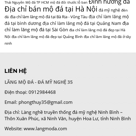
Đỉnh hương đá
Thái Nguyên
Mộ đá TP HCM
mộ đá đôi
thước lỗ ban
Địa chỉ bán mộ đá tại Hà Nội
đá mỹ nghệ
đèn
địa chỉ làm lăng mộ
địa chỉ làm lăng mộ đá tại Bà Rịa - Vũng Tàu
đá
địa
đá tại bình dương
địa chỉ làm lăng mộ đá tại Quảng Nam
chỉ làm lăng mộ đá tại Sài Gòn
địa chỉ làm lăng mộ đá đẹp tại Hà
Nội
địa chỉ làm lăng mộ đá đẹp tại Quảng Bình
địa chỉ làm lăng mộ đá ở tây
ninh
LIÊN HỆ
LĂNG MỘ ĐÁ - ĐÁ MỸ NGHỆ 35
Điện thoại:
0912984468
Email:
phongthuy35@gmail.com
Địa chỉ:
Làng nghề truyền thống đá mỹ nghệ Ninh Bình –
Thôn Xuân Phúc, xã Ninh Vân, huyện Hoa Lư, tỉnh Ninh Bình
Website:
www.langmoda.com