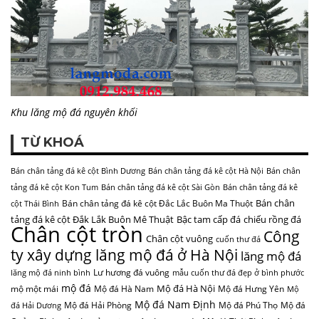
Khu lăng mộ đá nguyên khối
TỪ KHOÁ
Bán chân tảng đá kê cột Bình Dương
Bán chân tảng đá kê cột Hà Nội
Bán chân
tảng đá kê cột Kon Tum
Bán chân tảng đá kê cột Sài Gòn
Bán chân tảng đá kê
Bán chân
Bán chân tảng đá kê cột Đắc Lắc Buôn Ma Thuột
cột Thái Bình
tảng đá kê cột Đắk Lắk Buôn Mê Thuật
Bậc tam cấp đá
chiếu rồng đá
Chân cột tròn
Công
Chân cột vuông
cuốn thư đá
ty xây dựng lăng mộ đá ở Hà Nội
lăng mộ đá
Lư hương đá vuông
lăng mộ đá ninh bình
mẫu cuốn thư đá đẹp ở bình phước
mộ đá
Mộ đá Hà Nội
mộ một mái
Mộ đá Hà Nam
Mộ đá Hưng Yên
Mộ
Mộ đá Nam Định
Mộ đá Hải Phòng
Mộ đá Phú Thọ
Mộ đá
đá Hải Dương