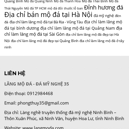
Quảng Bình
Mộ đá Thái Bình
Mộ đá Quảng Ninh
Mộ đá Thanh Hóa
Mộ đá
Đỉnh hương đá
Thái Nguyên
Mộ đá TP HCM
mộ đá đôi
thước lỗ ban
Địa chỉ bán mộ đá tại Hà Nội
đá mỹ nghệ
đèn
địa chỉ làm lăng mộ
địa chỉ làm lăng mộ đá tại Bà Rịa - Vũng Tàu
đá
địa
đá tại bình dương
địa chỉ làm lăng mộ đá tại Quảng Nam
chỉ làm lăng mộ đá tại Sài Gòn
địa chỉ làm lăng mộ đá đẹp tại Hà
Nội
địa chỉ làm lăng mộ đá đẹp tại Quảng Bình
địa chỉ làm lăng mộ đá ở tây
ninh
LIÊN HỆ
LĂNG MỘ ĐÁ - ĐÁ MỸ NGHỆ 35
Điện thoại:
0912984468
Email:
phongthuy35@gmail.com
Địa chỉ:
Làng nghề truyền thống đá mỹ nghệ Ninh Bình –
Thôn Xuân Phúc, xã Ninh Vân, huyện Hoa Lư, tỉnh Ninh Bình
Website:
www.langmoda.com