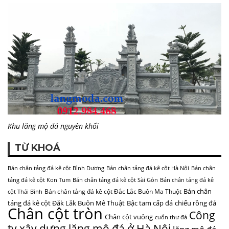
Khu lăng mộ đá nguyên khối
TỪ KHOÁ
Bán chân tảng đá kê cột Bình Dương
Bán chân tảng đá kê cột Hà Nội
Bán chân
tảng đá kê cột Kon Tum
Bán chân tảng đá kê cột Sài Gòn
Bán chân tảng đá kê
Bán chân
Bán chân tảng đá kê cột Đắc Lắc Buôn Ma Thuột
cột Thái Bình
tảng đá kê cột Đắk Lắk Buôn Mê Thuật
Bậc tam cấp đá
chiếu rồng đá
Chân cột tròn
Công
Chân cột vuông
cuốn thư đá
ty xây dựng lăng mộ đá ở Hà Nội