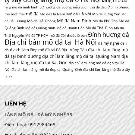
lăng mộ đá
Lư hương đá vuông
lăng mộ đá ninh bình
mẫu cuốn thư đá đẹp ở bình phước
mộ đá
Mộ đá Hà Nội
mộ một mái
Mộ đá Hà Nam
Mộ đá Hưng Yên
Mộ
Mộ đá Nam Định
Mộ đá Hải Phòng
Mộ đá Phú Thọ
Mộ đá
đá Hải Dương
Quảng Bình
Mộ đá Thái Bình
Mộ đá Quảng Ninh
Mộ đá Thanh Hóa
Mộ đá
Đỉnh hương đá
Thái Nguyên
Mộ đá TP HCM
mộ đá đôi
thước lỗ ban
Địa chỉ bán mộ đá tại Hà Nội
đá mỹ nghệ
đèn
địa chỉ làm lăng mộ
địa chỉ làm lăng mộ đá tại Bà Rịa - Vũng Tàu
đá
địa
đá tại bình dương
địa chỉ làm lăng mộ đá tại Quảng Nam
chỉ làm lăng mộ đá tại Sài Gòn
địa chỉ làm lăng mộ đá đẹp tại Hà
Nội
địa chỉ làm lăng mộ đá đẹp tại Quảng Bình
địa chỉ làm lăng mộ đá ở tây
ninh
LIÊN HỆ
LĂNG MỘ ĐÁ - ĐÁ MỸ NGHỆ 35
Điện thoại:
0912984468
Email:
phongthuy35@gmail.com