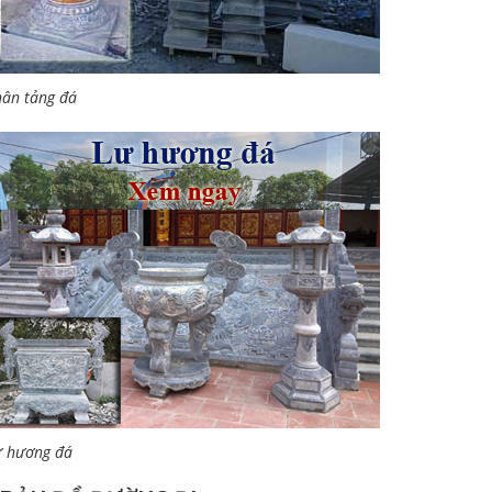
ân tảng đá
ư hương đá