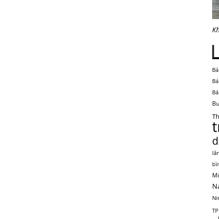
Kh
Bá
Bá
Bá
Bu
Th
d
lă
bì
Mộ
N
Ni
TP