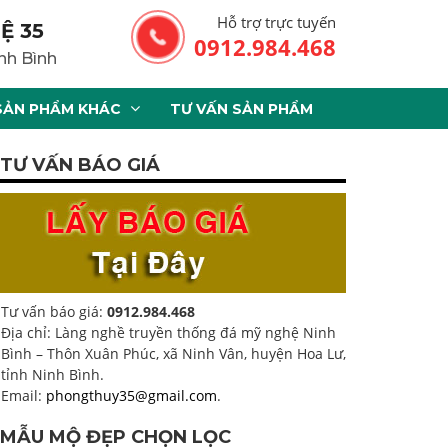
Hỗ trợ trực tuyến
Ệ 35
0912.984.468
nh Bình
SẢN PHẨM KHÁC
TƯ VẤN SẢN PHẨM
TƯ VẤN BÁO GIÁ
Tư vấn báo giá:
0912.984.468
Địa chỉ: Làng nghề truyền thống đá mỹ nghệ Ninh
Bình – Thôn Xuân Phúc, xã Ninh Vân, huyện Hoa Lư,
tỉnh Ninh Bình.
Email:
phongthuy35@gmail.com
.
MẪU MỘ ĐẸP CHỌN LỌC