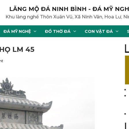
LĂNG MỘ ĐÁ NINH BÌNH - ĐÁ MỸ NGH
Khu làng nghề Thôn Xuân Vũ, Xã Ninh Vân, Hoa Lư, Ni
ĐÁ MỸ NGHỆ
ĐỒ THỜ ĐÁ
CON VẬT ĐÁ
HỌ LM 45
nt