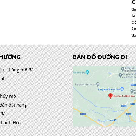
c
đè
l
đ
G
đá
 HƯỚNG
BẢN ĐỒ ĐƯỜNG ĐI
iệu – Lăng mộ đá
ình
thủy mộ
dẫn đặt hàng
 đá
Thanh Hóa