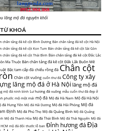
u lăng mộ đá nguyên khối
TỪ KHOÁ
n chân tảng đá kê cột Bình Dương
Bán chân tảng đá kê cột Hà Nội
n chân tảng đá kê cột Kon Tum
Bán chân tảng đá kê cột Sài Gòn
Bán chân tảng đá kê cột Đắc Lắc
n chân tảng đá kê cột Thái Bình
Bán chân tảng đá kê cột Đắk Lắk Buôn Mê
ôn Ma Thuột
Chân cột
uật
Bậc tam cấp đá
chiếu rồng đá
tròn
Công ty xây
Chân cột vuông
cuốn thư đá
ựng lăng mộ đá ở Hà Nội
lăng mộ đá
Lư hương đá vuông
ng mộ đá ninh bình
mẫu cuốn thư đá đẹp ở
mộ đá
Mộ đá Hà Nội
mộ một mái
Mộ đá Hà Nam
nh phước
Mộ đá
 đá Hưng Yên
Mộ đá Hải Phòng
Mộ đá Hải Dương
am Định
Mộ đá Phú Thọ
Mộ đá Quảng Bình
Mộ đá Quảng
Mộ đá Thái Bình
nh
Mộ đá Thanh Hóa
Mộ đá Thái Nguyên
Mộ đá
Địa
Đỉnh hương đá
 HCM
mộ đá đôi
thước lỗ ban