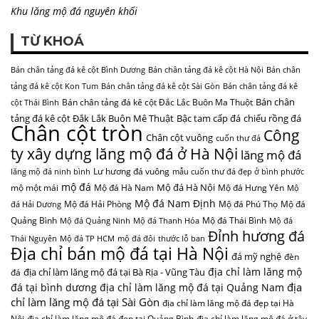
Khu lăng mộ đá nguyên khối
TỪ KHOÁ
Bán chân tảng đá kê cột Bình Dương
Bán chân tảng đá kê cột Hà Nội
Bán chân
tảng đá kê cột Kon Tum
Bán chân tảng đá kê cột Sài Gòn
Bán chân tảng đá kê
Bán chân
Bán chân tảng đá kê cột Đắc Lắc Buôn Ma Thuột
cột Thái Bình
tảng đá kê cột Đắk Lắk Buôn Mê Thuật
Bậc tam cấp đá
chiếu rồng đá
Chân cột tròn
Công
Chân cột vuông
cuốn thư đá
ty xây dựng lăng mộ đá ở Hà Nội
lăng mộ đá
Lư hương đá vuông
lăng mộ đá ninh bình
mẫu cuốn thư đá đẹp ở bình phước
mộ đá
Mộ đá Hà Nội
mộ một mái
Mộ đá Hà Nam
Mộ đá Hưng Yên
Mộ
Mộ đá Nam Định
Mộ đá Hải Phòng
Mộ đá Phú Thọ
Mộ đá
đá Hải Dương
Quảng Bình
Mộ đá Thái Bình
Mộ đá Quảng Ninh
Mộ đá Thanh Hóa
Mộ đá
Đỉnh hương đá
Thái Nguyên
Mộ đá TP HCM
mộ đá đôi
thước lỗ ban
Địa chỉ bán mộ đá tại Hà Nội
đá mỹ nghệ
đèn
địa chỉ làm lăng mộ
địa chỉ làm lăng mộ đá tại Bà Rịa - Vũng Tàu
đá
địa
đá tại bình dương
địa chỉ làm lăng mộ đá tại Quảng Nam
chỉ làm lăng mộ đá tại Sài Gòn
địa chỉ làm lăng mộ đá đẹp tại Hà
Nội
địa chỉ làm lăng mộ đá đẹp tại Quảng Bình
địa chỉ làm lăng mộ đá ở tây