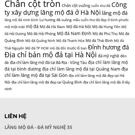
Chân cột tròn
Công
Chân cột vuông
cuốn thư đá
ty xây dựng lăng mộ đá ở Hà Nội
lăng mộ đá
Lư hương đá vuông
lăng mộ đá ninh bình
mẫu cuốn thư đá đẹp ở bình phước
mộ đá
Mộ đá Hà Nội
mộ một mái
Mộ đá Hà Nam
Mộ đá Hưng Yên
Mộ
Mộ đá Nam Định
Mộ đá Hải Phòng
Mộ đá Phú Thọ
Mộ đá
đá Hải Dương
Quảng Bình
Mộ đá Thái Bình
Mộ đá Quảng Ninh
Mộ đá Thanh Hóa
Mộ đá
Đỉnh hương đá
Thái Nguyên
Mộ đá TP HCM
mộ đá đôi
thước lỗ ban
Địa chỉ bán mộ đá tại Hà Nội
đá mỹ nghệ
đèn
địa chỉ làm lăng mộ
địa chỉ làm lăng mộ đá tại Bà Rịa - Vũng Tàu
đá
địa
đá tại bình dương
địa chỉ làm lăng mộ đá tại Quảng Nam
chỉ làm lăng mộ đá tại Sài Gòn
địa chỉ làm lăng mộ đá đẹp tại Hà
Nội
địa chỉ làm lăng mộ đá đẹp tại Quảng Bình
địa chỉ làm lăng mộ đá ở tây
ninh
LIÊN HỆ
LĂNG MỘ ĐÁ - ĐÁ MỸ NGHỆ 35