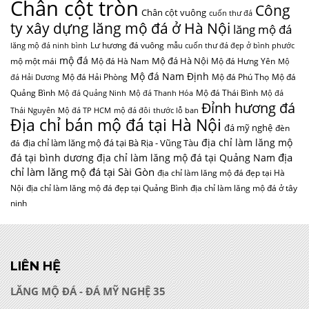
Chân cột tròn
Công
Chân cột vuông
cuốn thư đá
ty xây dựng lăng mộ đá ở Hà Nội
lăng mộ đá
Lư hương đá vuông
lăng mộ đá ninh bình
mẫu cuốn thư đá đẹp ở bình phước
mộ đá
Mộ đá Hà Nội
mộ một mái
Mộ đá Hà Nam
Mộ đá Hưng Yên
Mộ
Mộ đá Nam Định
Mộ đá Hải Phòng
Mộ đá Phú Thọ
Mộ đá
đá Hải Dương
Quảng Bình
Mộ đá Thái Bình
Mộ đá Quảng Ninh
Mộ đá Thanh Hóa
Mộ đá
Đỉnh hương đá
Thái Nguyên
Mộ đá TP HCM
mộ đá đôi
thước lỗ ban
Địa chỉ bán mộ đá tại Hà Nội
đá mỹ nghệ
đèn
địa chỉ làm lăng mộ
địa chỉ làm lăng mộ đá tại Bà Rịa - Vũng Tàu
đá
địa
đá tại bình dương
địa chỉ làm lăng mộ đá tại Quảng Nam
chỉ làm lăng mộ đá tại Sài Gòn
địa chỉ làm lăng mộ đá đẹp tại Hà
Nội
địa chỉ làm lăng mộ đá đẹp tại Quảng Bình
địa chỉ làm lăng mộ đá ở tây
ninh
LIÊN HỆ
LĂNG MỘ ĐÁ - ĐÁ MỸ NGHỆ 35