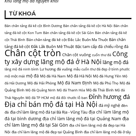
Khu lăng mộ đá nguyên khối
TỪ KHOÁ
Bán chân tảng đá kê cột Bình Dương
Bán chân tảng đá kê cột Hà Nội
Bán chân
tảng đá kê cột Kon Tum
Bán chân tảng đá kê cột Sài Gòn
Bán chân tảng đá kê
Bán chân
Bán chân tảng đá kê cột Đắc Lắc Buôn Ma Thuột
cột Thái Bình
tảng đá kê cột Đắk Lắk Buôn Mê Thuật
Bậc tam cấp đá
chiếu rồng đá
Chân cột tròn
Công
Chân cột vuông
cuốn thư đá
ty xây dựng lăng mộ đá ở Hà Nội
lăng mộ đá
Lư hương đá vuông
lăng mộ đá ninh bình
mẫu cuốn thư đá đẹp ở bình phước
mộ đá
Mộ đá Hà Nội
mộ một mái
Mộ đá Hà Nam
Mộ đá Hưng Yên
Mộ
Mộ đá Nam Định
Mộ đá Hải Phòng
Mộ đá Phú Thọ
Mộ đá
đá Hải Dương
Quảng Bình
Mộ đá Thái Bình
Mộ đá Quảng Ninh
Mộ đá Thanh Hóa
Mộ đá
Đỉnh hương đá
Thái Nguyên
Mộ đá TP HCM
mộ đá đôi
thước lỗ ban
Địa chỉ bán mộ đá tại Hà Nội
đá mỹ nghệ
đèn
địa chỉ làm lăng mộ
địa chỉ làm lăng mộ đá tại Bà Rịa - Vũng Tàu
đá
địa
đá tại bình dương
địa chỉ làm lăng mộ đá tại Quảng Nam
chỉ làm lăng mộ đá tại Sài Gòn
địa chỉ làm lăng mộ đá đẹp tại Hà
Nội
địa chỉ làm lăng mộ đá đẹp tại Quảng Bình
địa chỉ làm lăng mộ đá ở tây