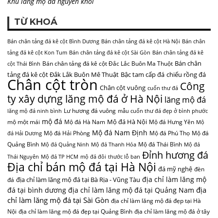
Khu lăng mộ đá nguyên khối
TỪ KHOÁ
Bán chân tảng đá kê cột Bình Dương
Bán chân tảng đá kê cột Hà Nội
Bán chân
tảng đá kê cột Kon Tum
Bán chân tảng đá kê cột Sài Gòn
Bán chân tảng đá kê
Bán chân
Bán chân tảng đá kê cột Đắc Lắc Buôn Ma Thuột
cột Thái Bình
tảng đá kê cột Đắk Lắk Buôn Mê Thuật
Bậc tam cấp đá
chiếu rồng đá
Chân cột tròn
Công
Chân cột vuông
cuốn thư đá
ty xây dựng lăng mộ đá ở Hà Nội
lăng mộ đá
Lư hương đá vuông
lăng mộ đá ninh bình
mẫu cuốn thư đá đẹp ở bình phước
mộ đá
Mộ đá Hà Nội
mộ một mái
Mộ đá Hà Nam
Mộ đá Hưng Yên
Mộ
Mộ đá Nam Định
Mộ đá Hải Phòng
Mộ đá Phú Thọ
Mộ đá
đá Hải Dương
Quảng Bình
Mộ đá Thái Bình
Mộ đá Quảng Ninh
Mộ đá Thanh Hóa
Mộ đá
Đỉnh hương đá
Thái Nguyên
Mộ đá TP HCM
mộ đá đôi
thước lỗ ban
Địa chỉ bán mộ đá tại Hà Nội
đá mỹ nghệ
đèn
địa chỉ làm lăng mộ
địa chỉ làm lăng mộ đá tại Bà Rịa - Vũng Tàu
đá
địa
đá tại bình dương
địa chỉ làm lăng mộ đá tại Quảng Nam
chỉ làm lăng mộ đá tại Sài Gòn
địa chỉ làm lăng mộ đá đẹp tại Hà
Nội
địa chỉ làm lăng mộ đá đẹp tại Quảng Bình
địa chỉ làm lăng mộ đá ở tây