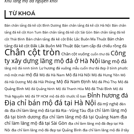
Khu lăng mộ đá nguyên khối
TỪ KHOÁ
Bán chân tảng đá kê cột Bình Dương
Bán chân tảng đá kê cột Hà Nội
Bán chân
tảng đá kê cột Kon Tum
Bán chân tảng đá kê cột Sài Gòn
Bán chân tảng đá kê
Bán chân
Bán chân tảng đá kê cột Đắc Lắc Buôn Ma Thuột
cột Thái Bình
tảng đá kê cột Đắk Lắk Buôn Mê Thuật
Bậc tam cấp đá
chiếu rồng đá
Chân cột tròn
Công
Chân cột vuông
cuốn thư đá
ty xây dựng lăng mộ đá ở Hà Nội
lăng mộ đá
Lư hương đá vuông
lăng mộ đá ninh bình
mẫu cuốn thư đá đẹp ở bình phước
mộ đá
Mộ đá Hà Nội
mộ một mái
Mộ đá Hà Nam
Mộ đá Hưng Yên
Mộ
Mộ đá Nam Định
Mộ đá Hải Phòng
Mộ đá Phú Thọ
Mộ đá
đá Hải Dương
Quảng Bình
Mộ đá Thái Bình
Mộ đá Quảng Ninh
Mộ đá Thanh Hóa
Mộ đá
Đỉnh hương đá
Thái Nguyên
Mộ đá TP HCM
mộ đá đôi
thước lỗ ban
Địa chỉ bán mộ đá tại Hà Nội
đá mỹ nghệ
đèn
địa chỉ làm lăng mộ
địa chỉ làm lăng mộ đá tại Bà Rịa - Vũng Tàu
đá
địa
đá tại bình dương
địa chỉ làm lăng mộ đá tại Quảng Nam
chỉ làm lăng mộ đá tại Sài Gòn
địa chỉ làm lăng mộ đá đẹp tại Hà
Nội
địa chỉ làm lăng mộ đá đẹp tại Quảng Bình
địa chỉ làm lăng mộ đá ở tây