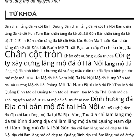
Khu lăng mộ đá nguyên khối
TỪ KHOÁ
Bán chân tảng đá kê cột Bình Dương
Bán chân tảng đá kê cột Hà Nội
Bán chân
tảng đá kê cột Kon Tum
Bán chân tảng đá kê cột Sài Gòn
Bán chân tảng đá kê
Bán chân
Bán chân tảng đá kê cột Đắc Lắc Buôn Ma Thuột
cột Thái Bình
tảng đá kê cột Đắk Lắk Buôn Mê Thuật
Bậc tam cấp đá
chiếu rồng đá
Chân cột tròn
Công
Chân cột vuông
cuốn thư đá
ty xây dựng lăng mộ đá ở Hà Nội
lăng mộ đá
Lư hương đá vuông
lăng mộ đá ninh bình
mẫu cuốn thư đá đẹp ở bình phước
mộ đá
Mộ đá Hà Nội
mộ một mái
Mộ đá Hà Nam
Mộ đá Hưng Yên
Mộ
Mộ đá Nam Định
Mộ đá Hải Phòng
Mộ đá Phú Thọ
Mộ đá
đá Hải Dương
Quảng Bình
Mộ đá Thái Bình
Mộ đá Quảng Ninh
Mộ đá Thanh Hóa
Mộ đá
Đỉnh hương đá
Thái Nguyên
Mộ đá TP HCM
mộ đá đôi
thước lỗ ban
Địa chỉ bán mộ đá tại Hà Nội
đá mỹ nghệ
đèn
địa chỉ làm lăng mộ
địa chỉ làm lăng mộ đá tại Bà Rịa - Vũng Tàu
đá
địa
đá tại bình dương
địa chỉ làm lăng mộ đá tại Quảng Nam
chỉ làm lăng mộ đá tại Sài Gòn
địa chỉ làm lăng mộ đá đẹp tại Hà
Nội
địa chỉ làm lăng mộ đá đẹp tại Quảng Bình
địa chỉ làm lăng mộ đá ở tây