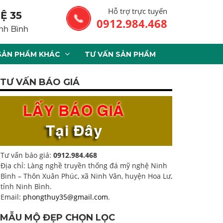
Hỗ trợ trực tuyến
Ệ 35
0912.984.468
nh Bình
SẢN PHẨM KHÁC
TƯ VẤN SẢN PHẨM
TƯ VẤN BÁO GIÁ
Tư vấn báo giá:
0912.984.468
Địa chỉ: Làng nghề truyền thống đá mỹ nghệ Ninh
Bình – Thôn Xuân Phúc, xã Ninh Vân, huyện Hoa Lư,
tỉnh Ninh Bình.
Email:
phongthuy35@gmail.com
.
MẪU MỘ ĐẸP CHỌN LỌC