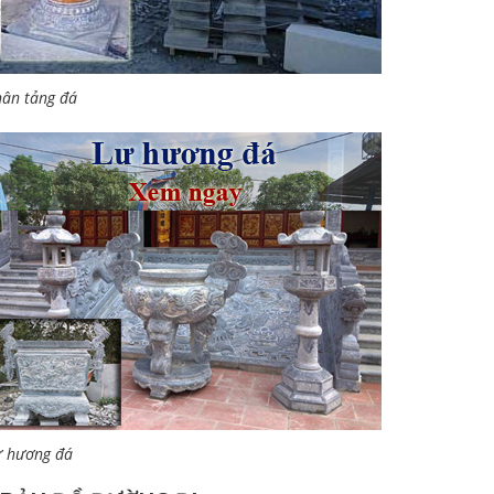
ân tảng đá
ư hương đá