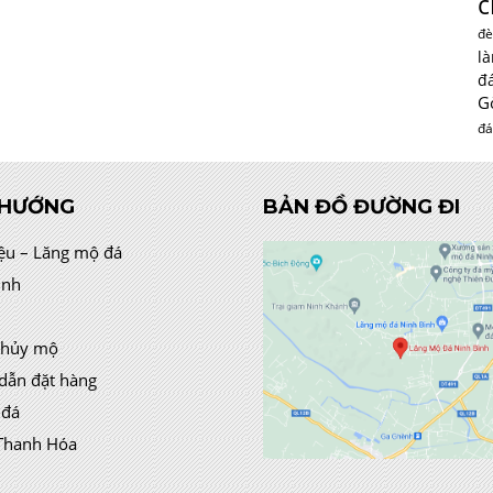
c
đè
l
đ
G
đá
 HƯỚNG
BẢN ĐỒ ĐƯỜNG ĐI
iệu – Lăng mộ đá
ình
thủy mộ
dẫn đặt hàng
 đá
Thanh Hóa