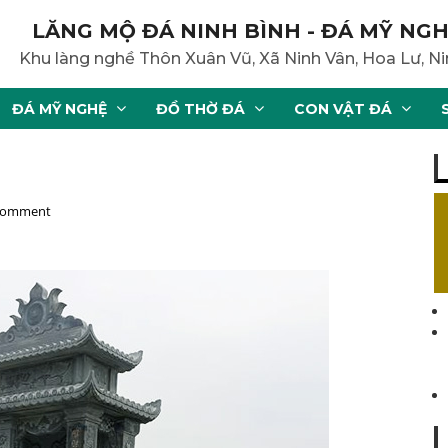
LĂNG MỘ ĐÁ NINH BÌNH - ĐÁ MỸ NGH
Khu làng nghề Thôn Xuân Vũ, Xã Ninh Vân, Hoa Lư, Ni
ĐÁ MỸ NGHỆ
ĐỒ THỜ ĐÁ
CON VẬT ĐÁ
 comment