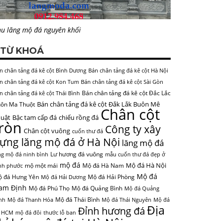
u lăng mộ đá nguyên khối
TỪ KHOÁ
n chân tảng đá kê cột Bình Dương
Bán chân tảng đá kê cột Hà Nội
n chân tảng đá kê cột Kon Tum
Bán chân tảng đá kê cột Sài Gòn
Bán chân tảng đá kê cột Đắc Lắc
n chân tảng đá kê cột Thái Bình
Bán chân tảng đá kê cột Đắk Lắk Buôn Mê
ôn Ma Thuột
Chân cột
uật
Bậc tam cấp đá
chiếu rồng đá
tròn
Công ty xây
Chân cột vuông
cuốn thư đá
ựng lăng mộ đá ở Hà Nội
lăng mộ đá
Lư hương đá vuông
ng mộ đá ninh bình
mẫu cuốn thư đá đẹp ở
mộ đá
Mộ đá Hà Nội
mộ một mái
Mộ đá Hà Nam
nh phước
Mộ đá
 đá Hưng Yên
Mộ đá Hải Phòng
Mộ đá Hải Dương
am Định
Mộ đá Phú Thọ
Mộ đá Quảng Bình
Mộ đá Quảng
Mộ đá Thái Bình
nh
Mộ đá Thanh Hóa
Mộ đá Thái Nguyên
Mộ đá
Địa
Đỉnh hương đá
 HCM
mộ đá đôi
thước lỗ ban