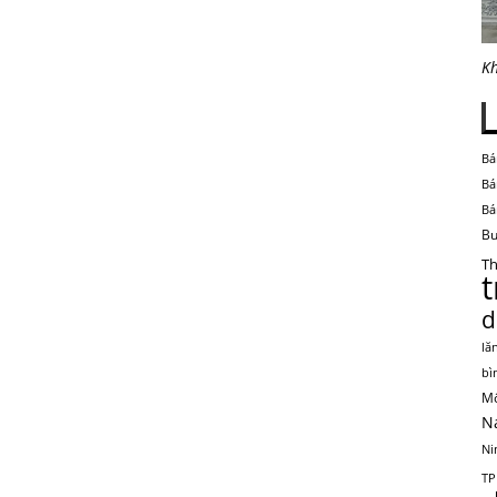
Kh
Bá
Bá
Bá
Bu
Th
d
lă
bì
Mộ
N
Ni
TP