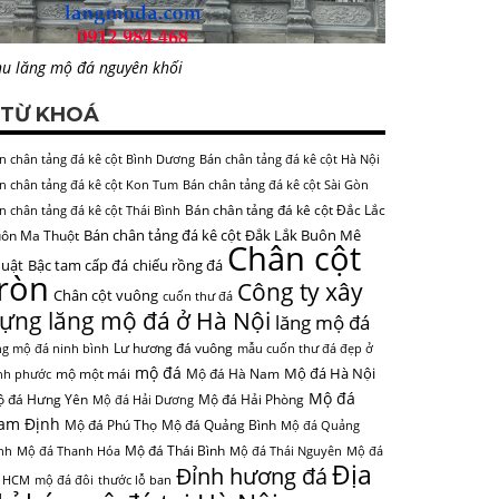
u lăng mộ đá nguyên khối
TỪ KHOÁ
n chân tảng đá kê cột Bình Dương
Bán chân tảng đá kê cột Hà Nội
n chân tảng đá kê cột Kon Tum
Bán chân tảng đá kê cột Sài Gòn
Bán chân tảng đá kê cột Đắc Lắc
n chân tảng đá kê cột Thái Bình
Bán chân tảng đá kê cột Đắk Lắk Buôn Mê
ôn Ma Thuột
Chân cột
uật
Bậc tam cấp đá
chiếu rồng đá
tròn
Công ty xây
Chân cột vuông
cuốn thư đá
ựng lăng mộ đá ở Hà Nội
lăng mộ đá
Lư hương đá vuông
ng mộ đá ninh bình
mẫu cuốn thư đá đẹp ở
mộ đá
Mộ đá Hà Nội
mộ một mái
Mộ đá Hà Nam
nh phước
Mộ đá
 đá Hưng Yên
Mộ đá Hải Phòng
Mộ đá Hải Dương
am Định
Mộ đá Phú Thọ
Mộ đá Quảng Bình
Mộ đá Quảng
Mộ đá Thái Bình
nh
Mộ đá Thanh Hóa
Mộ đá Thái Nguyên
Mộ đá
Địa
Đỉnh hương đá
 HCM
mộ đá đôi
thước lỗ ban