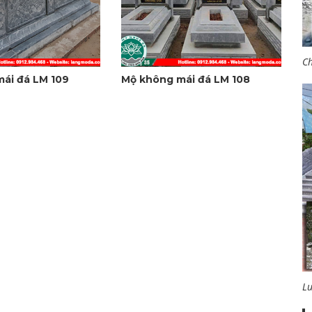
Ch
ái đá LM 109
Mộ không mái đá LM 108
L