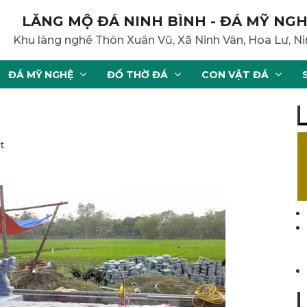
LĂNG MỘ ĐÁ NINH BÌNH - ĐÁ MỸ NGH
Khu làng nghề Thôn Xuân Vũ, Xã Ninh Vân, Hoa Lư, Ni
ĐÁ MỸ NGHỆ
ĐỒ THỜ ĐÁ
CON VẬT ĐÁ
t