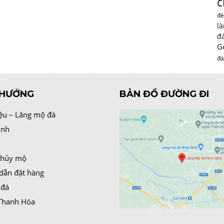
c
đè
l
đ
G
đá
 HƯỚNG
BẢN ĐỒ ĐƯỜNG ĐI
iệu – Lăng mộ đá
ình
thủy mộ
dẫn đặt hàng
 đá
Thanh Hóa