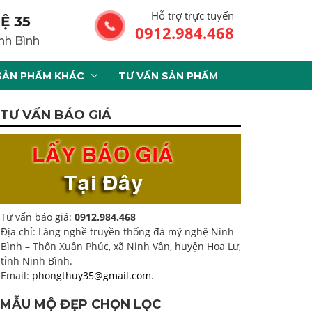
Hỗ trợ trực tuyến
Ệ 35
0912.984.468
nh Bình
SẢN PHẨM KHÁC
TƯ VẤN SẢN PHẨM
TƯ VẤN BÁO GIÁ
Tư vấn báo giá:
0912.984.468
Địa chỉ: Làng nghề truyền thống đá mỹ nghệ Ninh
Bình – Thôn Xuân Phúc, xã Ninh Vân, huyện Hoa Lư,
tỉnh Ninh Bình.
Email:
phongthuy35@gmail.com
.
MẪU MỘ ĐẸP CHỌN LỌC