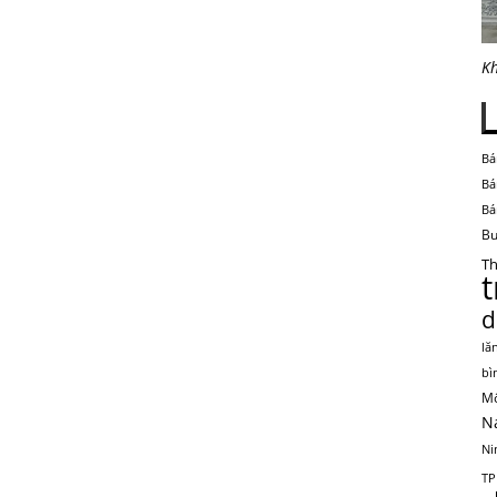
Kh
Bá
Bá
Bá
Bu
Th
d
lă
bì
Mộ
N
Ni
TP