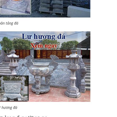
ân tảng đá
ư hương đá