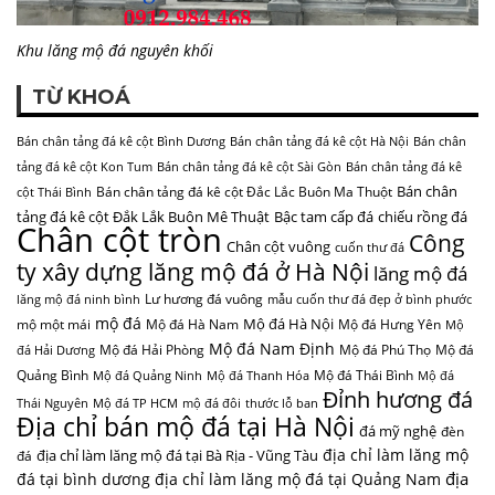
Khu lăng mộ đá nguyên khối
TỪ KHOÁ
Bán chân tảng đá kê cột Bình Dương
Bán chân tảng đá kê cột Hà Nội
Bán chân
tảng đá kê cột Kon Tum
Bán chân tảng đá kê cột Sài Gòn
Bán chân tảng đá kê
Bán chân
Bán chân tảng đá kê cột Đắc Lắc Buôn Ma Thuột
cột Thái Bình
tảng đá kê cột Đắk Lắk Buôn Mê Thuật
Bậc tam cấp đá
chiếu rồng đá
Chân cột tròn
Công
Chân cột vuông
cuốn thư đá
ty xây dựng lăng mộ đá ở Hà Nội
lăng mộ đá
Lư hương đá vuông
lăng mộ đá ninh bình
mẫu cuốn thư đá đẹp ở bình phước
mộ đá
Mộ đá Hà Nội
mộ một mái
Mộ đá Hà Nam
Mộ đá Hưng Yên
Mộ
Mộ đá Nam Định
Mộ đá Hải Phòng
Mộ đá Phú Thọ
Mộ đá
đá Hải Dương
Quảng Bình
Mộ đá Thái Bình
Mộ đá Quảng Ninh
Mộ đá Thanh Hóa
Mộ đá
Đỉnh hương đá
Thái Nguyên
Mộ đá TP HCM
mộ đá đôi
thước lỗ ban
Địa chỉ bán mộ đá tại Hà Nội
đá mỹ nghệ
đèn
địa chỉ làm lăng mộ
địa chỉ làm lăng mộ đá tại Bà Rịa - Vũng Tàu
đá
địa
đá tại bình dương
địa chỉ làm lăng mộ đá tại Quảng Nam