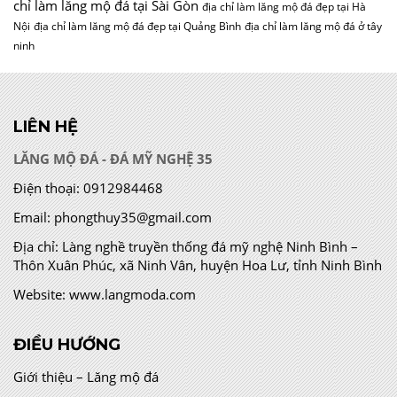
chỉ làm lăng mộ đá tại Sài Gòn
địa chỉ làm lăng mộ đá đẹp tại Hà
Nội
địa chỉ làm lăng mộ đá đẹp tại Quảng Bình
địa chỉ làm lăng mộ đá ở tây
ninh
LIÊN HỆ
LĂNG MỘ ĐÁ - ĐÁ MỸ NGHỆ 35
Điện thoại:
0912984468
Email:
phongthuy35@gmail.com
Địa chỉ:
Làng nghề truyền thống đá mỹ nghệ Ninh Bình –
Thôn Xuân Phúc, xã Ninh Vân, huyện Hoa Lư, tỉnh Ninh Bình
Website:
www.langmoda.com
ĐIỀU HƯỚNG
Giới thiệu – Lăng mộ đá