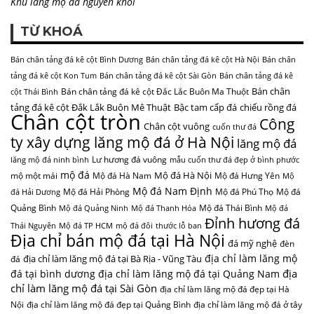
Khu lăng mộ đá nguyên khối
TỪ KHOÁ
Bán chân tảng đá kê cột Bình Dương
Bán chân tảng đá kê cột Hà Nội
Bán chân
tảng đá kê cột Kon Tum
Bán chân tảng đá kê cột Sài Gòn
Bán chân tảng đá kê
Bán chân
Bán chân tảng đá kê cột Đắc Lắc Buôn Ma Thuột
cột Thái Bình
tảng đá kê cột Đắk Lắk Buôn Mê Thuật
Bậc tam cấp đá
chiếu rồng đá
Chân cột tròn
Công
Chân cột vuông
cuốn thư đá
ty xây dựng lăng mộ đá ở Hà Nội
lăng mộ đá
Lư hương đá vuông
lăng mộ đá ninh bình
mẫu cuốn thư đá đẹp ở bình phước
mộ đá
Mộ đá Hà Nội
mộ một mái
Mộ đá Hà Nam
Mộ đá Hưng Yên
Mộ
Mộ đá Nam Định
Mộ đá Hải Phòng
Mộ đá Phú Thọ
Mộ đá
đá Hải Dương
Quảng Bình
Mộ đá Thái Bình
Mộ đá Quảng Ninh
Mộ đá Thanh Hóa
Mộ đá
Đỉnh hương đá
Thái Nguyên
Mộ đá TP HCM
mộ đá đôi
thước lỗ ban
Địa chỉ bán mộ đá tại Hà Nội
đá mỹ nghệ
đèn
địa chỉ làm lăng mộ
địa chỉ làm lăng mộ đá tại Bà Rịa - Vũng Tàu
đá
địa
đá tại bình dương
địa chỉ làm lăng mộ đá tại Quảng Nam
chỉ làm lăng mộ đá tại Sài Gòn
địa chỉ làm lăng mộ đá đẹp tại Hà
Nội
địa chỉ làm lăng mộ đá đẹp tại Quảng Bình
địa chỉ làm lăng mộ đá ở tây