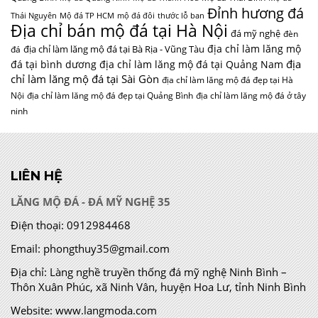
Đỉnh hương đá
Thái Nguyên
Mộ đá TP HCM
mộ đá đôi
thước lỗ ban
Địa chỉ bán mộ đá tại Hà Nội
đá mỹ nghệ
đèn
địa chỉ làm lăng mộ
địa chỉ làm lăng mộ đá tại Bà Rịa - Vũng Tàu
đá
địa
đá tại bình dương
địa chỉ làm lăng mộ đá tại Quảng Nam
chỉ làm lăng mộ đá tại Sài Gòn
địa chỉ làm lăng mộ đá đẹp tại Hà
Nội
địa chỉ làm lăng mộ đá đẹp tại Quảng Bình
địa chỉ làm lăng mộ đá ở tây
ninh
LIÊN HỆ
LĂNG MỘ ĐÁ - ĐÁ MỸ NGHỆ 35
Điện thoại:
0912984468
Email:
phongthuy35@gmail.com
Địa chỉ:
Làng nghề truyền thống đá mỹ nghệ Ninh Bình –
Thôn Xuân Phúc, xã Ninh Vân, huyện Hoa Lư, tỉnh Ninh Bình
Website:
www.langmoda.com