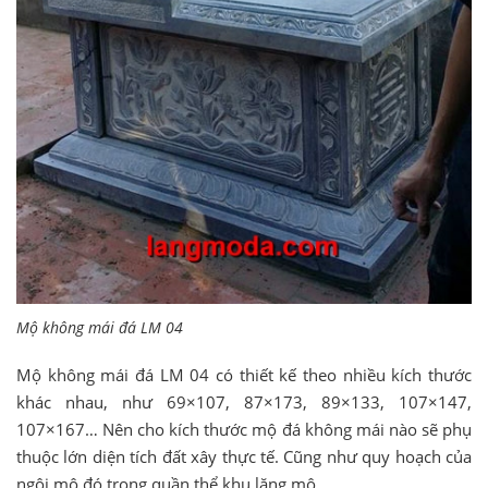
Mộ không mái đá LM 04
Mộ không mái đá LM 04 có thiết kế theo nhiều kích thước
khác nhau, như 69×107, 87×173, 89×133, 107×147,
107×167… Nên cho kích thước mộ đá không mái nào sẽ phụ
thuộc lớn diện tích đất xây thực tế. Cũng như quy hoạch của
ngôi mộ đó trong quần thể khu lăng mộ