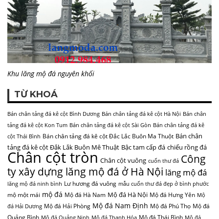
Khu lăng mộ đá nguyên khối
TỪ KHOÁ
Bán chân tảng đá kê cột Bình Dương
Bán chân tảng đá kê cột Hà Nội
Bán chân
tảng đá kê cột Kon Tum
Bán chân tảng đá kê cột Sài Gòn
Bán chân tảng đá kê
Bán chân
Bán chân tảng đá kê cột Đắc Lắc Buôn Ma Thuột
cột Thái Bình
tảng đá kê cột Đắk Lắk Buôn Mê Thuật
Bậc tam cấp đá
chiếu rồng đá
Chân cột tròn
Công
Chân cột vuông
cuốn thư đá
ty xây dựng lăng mộ đá ở Hà Nội
lăng mộ đá
Lư hương đá vuông
lăng mộ đá ninh bình
mẫu cuốn thư đá đẹp ở bình phước
mộ đá
Mộ đá Hà Nội
mộ một mái
Mộ đá Hà Nam
Mộ đá Hưng Yên
Mộ
Mộ đá Nam Định
Mộ đá Hải Phòng
Mộ đá Phú Thọ
Mộ đá
đá Hải Dương
Quảng Bình
Mộ đá Thái Bình
Mộ đá Quảng Ninh
Mộ đá Thanh Hóa
Mộ đá